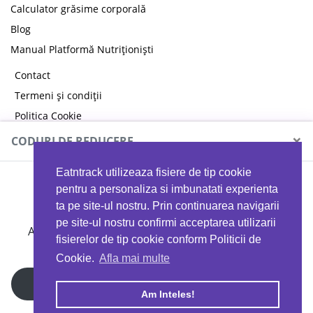
Calculator grăsime corporală
Blog
Manual Platformă Nutriționiști
Contact
Termeni și condiții
Politica Cookie
Politica de confidențialitate
×
CODURI DE REDUCERE
Eatntrack utilizeaza fisiere de tip cookie
MYPROTEIN
pentru a personaliza si imbunatati experienta
ta pe site-ul nostru. Prin continuarea navigarii
pe site-ul nostru confirmi acceptarea utilizarii
Ai
40%
reducere la orice comandă folosind codul
fisierelor de tip cookie conform Politicii de
EATTRACK
Cookie.
Afla mai multe
Profită acum
Am Inteles!
Copyright © 2026 EAT & TRACK S.R.L