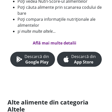
Poți vedea Nutri-Score-ul alimentelor
Poți căuta alimente prin scanarea codului de
bare
Poți compara informațiile nutriționale ale
alimentelor
și multe multe altele...
Află mai multe detalii
Descarcă din
Descarcă din
Google Play
App Store
Alte alimente din categoria
Altele