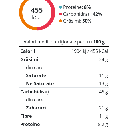
Proteine:
8%
455
Carbohidrați:
42%
kCal
Grăsimi:
50%
Valori medii nutriționale pentru
100 g
Calorii
1904 kj / 455 kCal
Grăsimi
24 g
din care
Saturate
11 g
Ne-Saturate
13 g
Carbohidrați
45 g
din care
Zaharuri
21 g
Fibre
11 g
Proteine
8.2 g