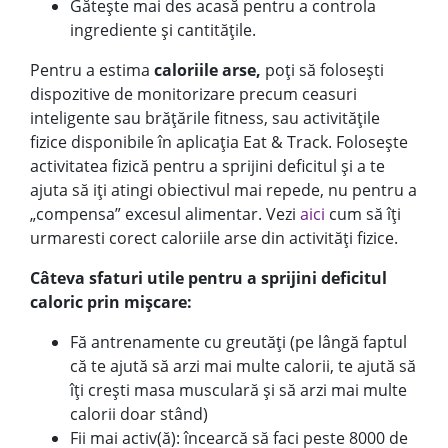
Gătește mai des acasă pentru a controla
ingrediente și cantitățile.
Pentru a estima
caloriile arse,
poți să folosești
dispozitive de monitorizare precum ceasuri
inteligente sau brățările fitness, sau activitățile
fizice disponibile în aplicația Eat & Track. Folosește
activitatea fizică pentru a sprijini deficitul și a te
ajuta să iți atingi obiectivul mai repede, nu pentru a
„compensa” excesul alimentar. Vezi
aici
cum să îți
urmaresti corect caloriile arse din activități fizice.
Câteva sfaturi utile pentru a sprijini deficitul
caloric prin mișcare:
Fă antrenamente cu greutăți (pe lângă faptul
că te ajută să arzi mai multe calorii, te ajută să
îți crești masa musculară și să arzi mai multe
calorii doar stând)
Fii mai activ(ă): încearcă să faci peste 8000 de