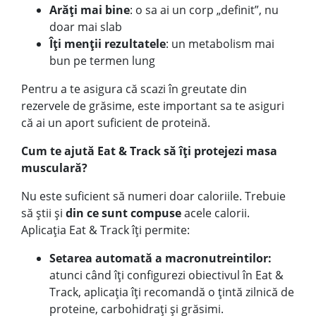
Arăți mai bine
: o sa ai un corp „definit”, nu
doar mai slab
Îți menții rezultatele
: un metabolism mai
bun pe termen lung
Pentru a te asigura că scazi în greutate din
rezervele de grăsime, este important sa te asiguri
că ai un aport suficient de proteină.
Cum te ajută Eat & Track să îți protejezi masa
musculară?
Nu este suficient să numeri doar caloriile. Trebuie
să știi și
din ce sunt compuse
acele calorii.
Aplicația Eat & Track îți permite:
Setarea automată a macronutreintilor:
atunci când îți configurezi obiectivul în Eat &
Track, aplicația îți recomandă o țintă zilnică de
proteine, carbohidrați și grăsimi.