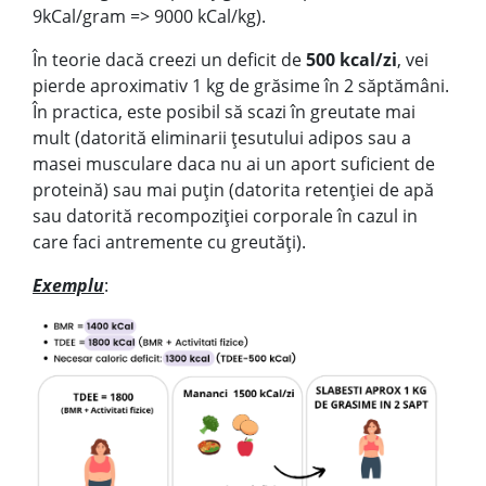
9kCal/gram => 9000 kCal/kg).
În teorie dacă creezi un deficit de
500 kcal/zi
, vei
pierde aproximativ 1 kg de grăsime în 2 săptămâni.
În practica, este posibil să scazi în greutate mai
mult (datorită eliminarii țesutului adipos sau a
masei musculare daca nu ai un aport suficient de
proteină) sau mai puțin (datorita retenției de apă
sau datorită recompoziției corporale în cazul in
care faci antremente cu greutăți).
Exemplu
: