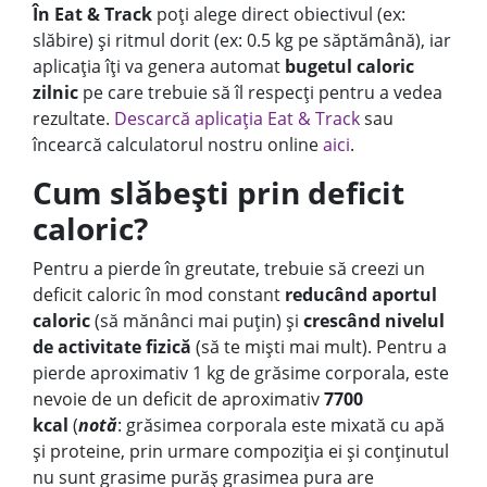
În Eat & Track
poți alege direct obiectivul (ex:
slăbire) și ritmul dorit (ex: 0.5 kg pe săptămână), iar
aplicația îți va genera automat
bugetul caloric
zilnic
pe care trebuie să îl respecți pentru a vedea
rezultate.
Descarcă aplicația Eat & Track
sau
încearcă calculatorul nostru online
aici
.
Cum slăbești prin deficit
caloric?
Pentru a pierde în greutate, trebuie să creezi un
deficit caloric în mod constant
reducând aportul
caloric
(să mănânci mai puțin) și
crescând nivelul
de activitate fizică
(să te miști mai mult). Pentru a
pierde aproximativ 1 kg de grăsime corporala, este
nevoie de un deficit de aproximativ
7700
kcal
(
notă
: grăsimea corporala este mixată cu apă
și proteine, prin urmare compoziția ei și conținutul
nu sunt grasime purăș grasimea pura are