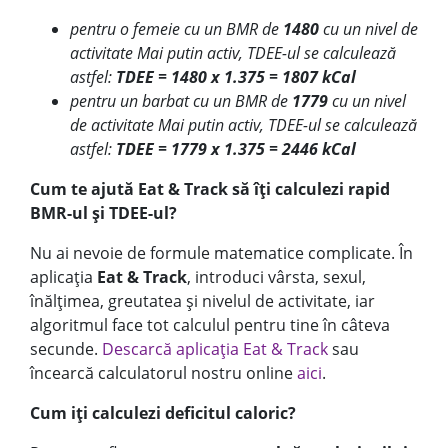
pentru o femeie cu un BMR de
1480
cu un nivel de
activitate Mai putin activ, TDEE-ul se calculează
astfel:
TDEE = 1480 x 1.375 = 1807
kCal
pentru un barbat cu un BMR de
1779
cu un nivel
de activitate Mai putin activ, TDEE-ul se calculează
astfel:
TDEE = 1779 x 1.375 = 2446
kCal
Cum te ajută Eat & Track să îți calculezi rapid
BMR-ul și TDEE-ul?
Nu ai nevoie de formule matematice complicate. În
aplicația
Eat & Track
, introduci vârsta, sexul,
înălțimea, greutatea și nivelul de activitate, iar
algoritmul face tot calculul pentru tine în câteva
secunde.
Descarcă aplicația Eat & Track
sau
încearcă calculatorul nostru online
aici
.
Cum iți calculezi deficitul caloric?