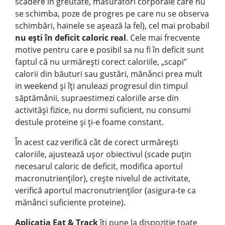
scădere în greutate, măsurători corporale care nu
se schimba, poze de progres pe care nu se observa
schimbări, hainele se așează la fel), cel mai probabil
nu ești în deficit caloric real
. Cele mai frecvente
motive pentru care e posibil sa nu fi în deficit sunt
faptul că nu urmărești corect caloriile, „scapi”
calorii din băuturi sau gustări, mănânci prea mult
in weekend și îți anuleazi progresul din timpul
săptămânii, supraestimezi caloriile arse din
activităși fizice, nu dormi suficient, nu consumi
destule proteine și ți-e foame constant.
În acest caz verifică cât de corect urmărești
caloriile, ajustează ușor obiectivul (scade puțin
necesarul caloric de deficit, modifica aportul
macronutrienților), crește nivelul de activitate,
verifică aportul macronutrienților (asigura-te ca
mănânci suficiente proteine).
Aplicația Eat & Track
îți pune la dispoziție toate