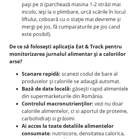
pași pe zi (parchează masina 1-2 străzi mai
incolo, ieși la o plimbare, urcă scările în locul
liftului, coboară cu o stație mai devreme și
mergi pe jos, fă cumparaturile pe jos cand
este posibil).
De ce să folosești aplicația Eat & Track pentru
monitorizarea jurnalul alimentar și a caloriilor
arse?
Scanare rapidă:
scanezi codul de bare al
produselor și caloriile se adaugă automat.
Bază de date locală:
găsești rapid alimentele
din supermarketurile din România.
Controlul macronutrienților:
vezi nu doar
caloriile alimentelor, ci si aportul de proteine,
carbohidrați si grăsimi
Ai acces la toate detaliile alimentelor
consumate
: nutriscore, densitatea calorica,