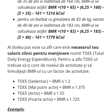
de 35 de ani si inaltimea de 160 cm, BMR-ul se
calculeaza astfel:
BMR =(10 × 65) + (6,25 × 160) –
(5 × 35) – 161 = 1314
kCal
pentru un barbat cu greutatea de 83 de kg, varsta
de 40 de ani si inaltimea de 183 cm, BMR-ul se
calculeaza astfel:
BMR =(10 × 83) + (6,25 × 183) –
(5 × 40) – 161 = 1779
kCal
Al doilea pas este sa afli care este
necesarul tau
caloric zilnic pentru menținere
numit TDEE (Total
Daily Energy Expenditure). Pentru a afla TDEE-ul
trebuie să ți cont de nivelul de activitate și să
înmulțești BMR-ul cu un factor de activitate:
TDEE (Sedentar) = BMR x 1.2
TDEE (Mai putin activ) = BMR x 1.375
TDEE (Activ) = BMR x 1.55
TDEE (Foarte activ) = BMR x 1.725
Exemplu
: