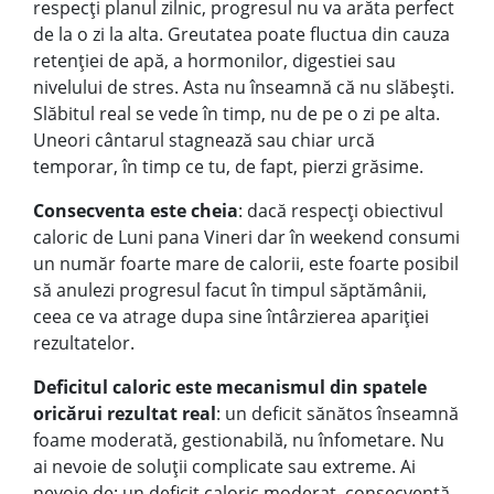
respecți planul zilnic, progresul nu va arăta perfect
de la o zi la alta. Greutatea poate fluctua din cauza
retenției de apă, a hormonilor, digestiei sau
nivelului de stres. Asta nu înseamnă că nu slăbești.
Slăbitul real se vede în timp, nu de pe o zi pe alta.
Uneori cântarul stagnează sau chiar urcă
temporar, în timp ce tu, de fapt, pierzi grăsime.
Consecventa este cheia
: dacă respecți obiectivul
caloric de Luni pana Vineri dar în weekend consumi
un număr foarte mare de calorii, este foarte posibil
să anulezi progresul facut în timpul săptămânii,
ceea ce va atrage dupa sine întârzierea apariției
rezultatelor.
Deficitul caloric este mecanismul din spatele
oricărui rezultat real
: un deficit sănătos înseamnă
foame moderată, gestionabilă, nu înfometare. Nu
ai nevoie de soluții complicate sau extreme. Ai
nevoie de: un deficit caloric moderat, consecvență,