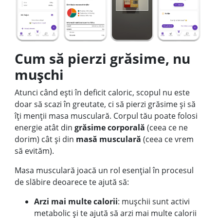
Cum să pierzi grăsime, nu
mușchi
Atunci când ești în deficit caloric, scopul nu este
doar să scazi în greutate, ci să pierzi grăsime și să
îți menții masa musculară. Corpul tău poate folosi
energie atât din
grăsime corporală
(ceea ce ne
dorim) cât și din
masă musculară
(ceea ce vrem
să evităm).
Masa musculară joacă un rol esențial în procesul
de slăbire deoarece te ajută să:
Arzi mai multe calorii
: mușchii sunt activi
metabolic și te ajută să arzi mai multe calorii