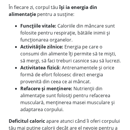
În fiecare zi, corpul tău
își ia energia din
alimentație
pentru a susține:
Funcțiile vitale:
Caloriile din mâncare sunt
folosite pentru respirație, bătăile inimii și
funcționarea organelor.
Activitățile zilnice:
Energia pe care o
consumi din alimente îți permite să te miști,
să mergi, să faci treburi casnice sau să lucrezi.
Activitatea fizică:
Antrenamentele și orice
formă de efort folosesc direct energia
provenită din ceea ce ai mâncat.
Refacere și menținere:
Nutrienții din
alimentație sunt folosiți pentru refacerea
musculară, menținerea masei musculare și
adaptarea corpului.
Deficitul caloric
apare atunci când îi oferi corpului
tău mai puține calorii decât are el nevoie pentru a