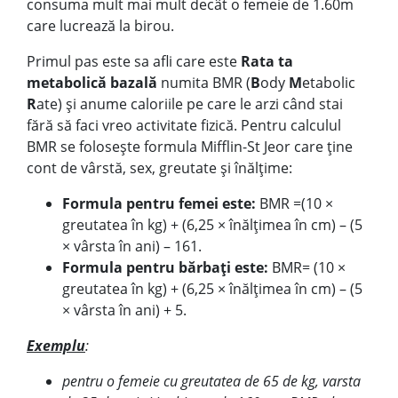
consuma mult mai mult decât o femeie de 1.60m
care lucrează la birou.
Primul pas este sa afli care este
Rata ta
metabolică bazală
numita BMR (
B
ody
M
etabolic
R
ate) și anume caloriile pe care le arzi când stai
fără să faci vreo activitate fizică. Pentru calculul
BMR se folosește formula Mifflin-St Jeor care ține
cont de vârstă, sex, greutate și înălțime:
Formula pentru femei este:
BMR =(10 ×
greutatea în kg) + (6,25 × înălțimea în cm) – (5
× vârsta în ani) – 161.
Formula pentru bărbați este:
BMR= (10 ×
greutatea în kg) + (6,25 × înălțimea în cm) – (5
× vârsta în ani) + 5.
Exemplu
:
p
entru o femeie cu greutatea de 65 de kg, varsta