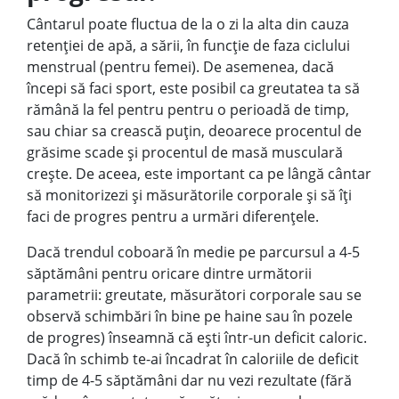
Cântarul poate fluctua de la o zi la alta din cauza
retenției de apă, a sării, în funcție de faza ciclului
menstrual (pentru femei). De asemenea, dacă
începi să faci sport, este posibil ca greutatea ta să
rămână la fel pentru pentru o perioadă de timp,
sau chiar sa crească puțin, deoarece procentul de
grăsime scade și procentul de masă musculară
crește. De aceea, este important ca pe lângă cântar
să monitorizezi și măsurătorile corporale și să îți
faci de progres pentru a urmări diferențele.
Dacă trendul coboară în medie pe parcursul a 4-5
săptămâni pentru oricare dintre următorii
parametrii: greutate, măsurători corporale sau se
observă schimbări în bine pe haine sau în pozele
de progres) înseamnă că ești într-un deficit caloric.
Dacă în schimb te-ai încadrat în caloriile de deficit
timp de 4-5 săptămâni dar nu vezi rezultate (fără