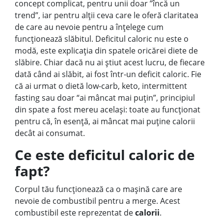
concept complicat, pentru unii doar ”încă un
trend”, iar pentru alții ceva care le oferă claritatea
de care au nevoie pentru a înțelege cum
funcționează slăbitul. Deficitul caloric nu este o
modă, este explicația din spatele oricărei diete de
slăbire. Chiar dacă nu ai știut acest lucru, de fiecare
dată când ai slăbit, ai fost într-un deficit caloric. Fie
că ai urmat o dietă low-carb, keto, intermittent
fasting sau doar “ai mâncat mai puțin”, principiul
din spate a fost mereu același: toate au funcționat
pentru că, în esență, ai mâncat mai puține calorii
decât ai consumat.
Ce este deficitul caloric de
fapt?
Corpul tău funcționează ca o mașină care are
nevoie de combustibil pentru a merge. Acest
combustibil este reprezentat de
calorii
.