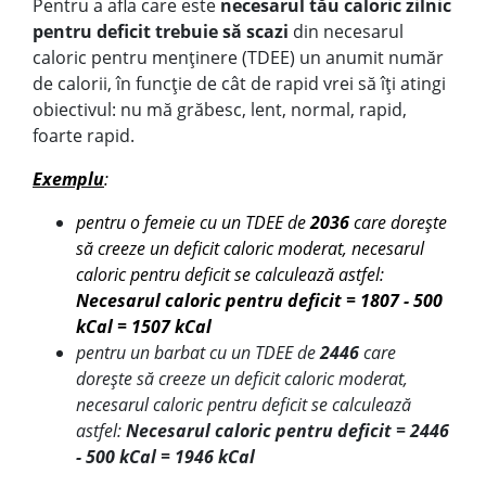
Pentru a afla care este
necesarul tău caloric zilnic
pentru deficit trebuie să scazi
din necesarul
caloric pentru menținere (TDEE) un anumit număr
de calorii, în funcție de cât de rapid vrei să îți atingi
obiectivul: nu mă grăbesc, lent, normal, rapid,
foarte rapid.
Exemplu
:
pentru o femeie cu un TDEE de
2036
care dorește
să creeze un deficit caloric moderat, necesarul
caloric pentru deficit se calculează astfel:
Necesarul caloric pentru deficit = 1807 - 500
kCal = 1507 kCal
pentru un barbat cu un TDEE de
2446
care
dorește să creeze un deficit caloric moderat,
necesarul caloric pentru deficit se calculează
astfel:
Necesarul caloric pentru deficit = 2446
- 500 kCal = 1946 kCal