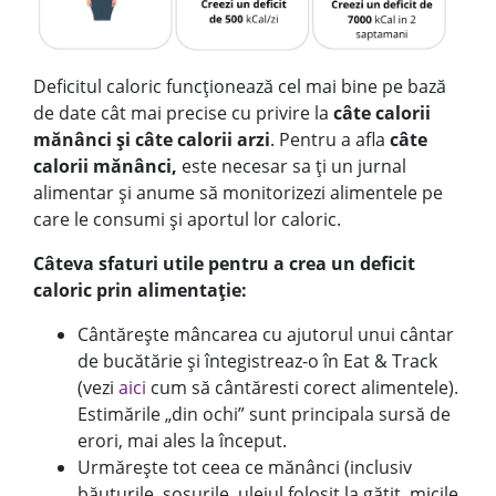
Deficitul caloric funcționează cel mai bine pe bază
de date cât mai precise cu privire la
câte calorii
mănânci și câte calorii arzi
. Pentru a afla
câte
calorii mănânci,
este necesar sa ți un jurnal
alimentar și anume să monitorizezi alimentele pe
care le consumi și aportul lor caloric.
Câteva sfaturi utile pentru a crea un deficit
caloric prin alimentație:
Cântărește mâncarea cu ajutorul unui cântar
de bucătărie și întegistreaz-o în Eat & Track
(vezi
aici
cum să cântăresti corect alimentele).
Estimările „din ochi” sunt principala sursă de
erori, mai ales la început.
Urmărește tot ceea ce mănânci (inclusiv
băuturile, sosurile, uleiul folosit la gătit, micile