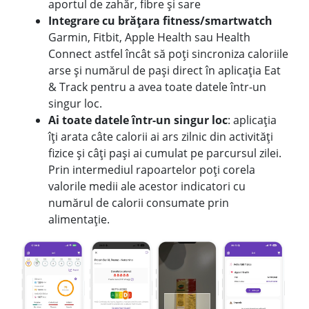
aportul de zahăr, fibre și sare
Integrare cu brățara fitness/smartwatch
Garmin, Fitbit, Apple Health sau Health
Connect astfel încât să poți sincroniza caloriile
arse și numărul de pași direct în aplicația Eat
& Track pentru a avea toate datele într-un
singur loc.
Ai toate datele într-un singur loc
: aplicația
îți arata câte calorii ai ars zilnic din activități
fizice și câți pași ai cumulat pe parcursul zilei.
Prin intermediul rapoartelor poți corela
valorile medii ale acestor indicatori cu
numărul de calorii consumate prin
alimentație.