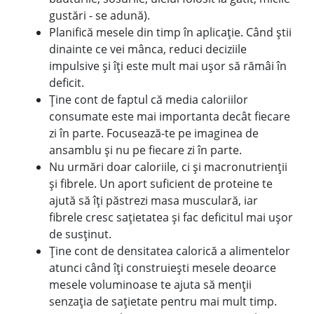
gustări - se adună).
Planifică mesele din timp în aplicație. Când știi
dinainte ce vei mânca, reduci deciziile
impulsive și îți este mult mai ușor să rămâi în
deficit.
Ține cont de faptul că media caloriilor
consumate este mai importanta decât fiecare
zi în parte. Focusează-te pe imaginea de
ansamblu și nu pe fiecare zi în parte.
Nu urmări doar caloriile, ci și macronutrienții
și fibrele. Un aport suficient de proteine te
ajută să îți păstrezi masa musculară, iar
fibrele cresc sațietatea și fac deficitul mai ușor
de susținut.
Ține cont de densitatea calorică a alimentelor
atunci când îți construiești mesele deoarce
mesele voluminoase te ajuta să menții
senzația de sațietate pentru mai mult timp.