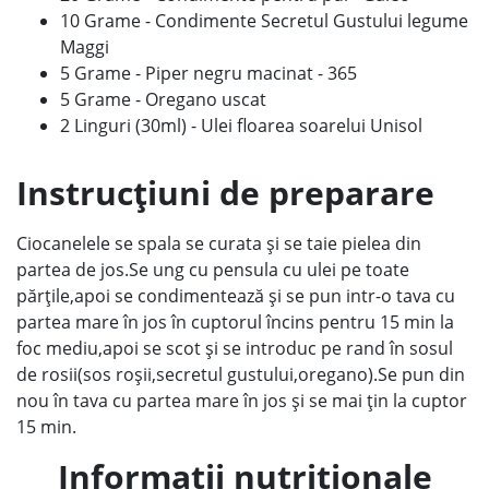
10 Grame - Condimente Secretul Gustului legume
Maggi
5 Grame - Piper negru macinat - 365
5 Grame - Oregano uscat
2 Linguri (30ml) - Ulei floarea soarelui Unisol
Instrucțiuni de preparare
Ciocanelele se spala se curata și se taie pielea din
partea de jos.Se ung cu pensula cu ulei pe toate
părțile,apoi se condimentează și se pun intr-o tava cu
partea mare în jos în cuptorul încins pentru 15 min la
foc mediu,apoi se scot și se introduc pe rand în sosul
de rosii(sos roșii,secretul gustului,oregano).Se pun din
nou în tava cu partea mare în jos și se mai țin la cuptor
15 min.
Informații nutriționale