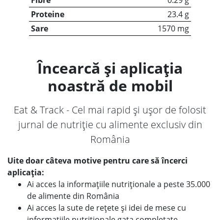
Fibre
0.29 g
Proteine
23.4 g
Sare
1570 mg
Încearcă și aplicația
noastră de mobil
Eat & Track - Cel mai rapid și ușor de folosit
jurnal de nutriție cu alimente exclusiv din
România
Uite doar câteva motive pentru care să încerci
aplicația:
Ai acces la informațiile nutriționale a peste 35.000
de alimente din România
Ai acces la sute de rețete și idei de mese cu
informațiile nutriționale gata completate