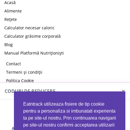
Acasă
Alimente
Rețete
Calculator necesar caloric
Calculator grăsime corporală
Blog
Manual Platformă Nutriționiști
Contact
Termeni și condiții
Politica Cookie
Politica de confidențialitate
×
CODURI DE REDUCERE
Eatntrack utilizeaza fisiere de tip cookie
MYPROTEIN
pentru a personaliza si imbunatati experienta
ta pe site-ul nostru. Prin continuarea navigarii
pe site-ul nostru confirmi acceptarea utilizarii
Ai
40%
reducere la orice comandă folosind codul