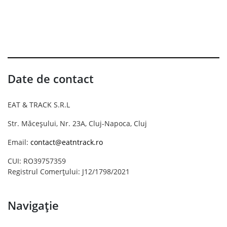
Date de contact
EAT & TRACK S.R.L
Str. Măceșului, Nr. 23A, Cluj-Napoca, Cluj
Email:
contact@eatntrack.ro
CUI: RO39757359
Registrul Comerțului: J12/1798/2021
Navigație