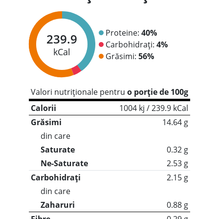
Proteine:
40%
239.9
Carbohidrați:
4%
kCal
Grăsimi:
56%
Valori nutriționale pentru
o porție de 100g
Calorii
1004 kj / 239.9 kCal
Grăsimi
14.64 g
din care
Saturate
0.32 g
Ne-Saturate
2.53 g
Carbohidrați
2.15 g
din care
Zaharuri
0.88 g