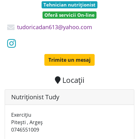
Tehnician nutriționist
Oferă servicii On-line
tudoricadan613@yahoo.com
Trimite un mesaj
Locații
Nutriționist Tudy
Exercițiu
Pitești , Argeș
0746551009