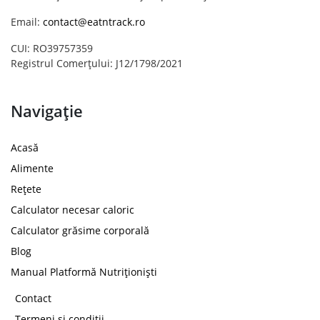
Email:
contact@eatntrack.ro
CUI: RO39757359
Registrul Comerțului: J12/1798/2021
Navigație
Acasă
Alimente
Rețete
Calculator necesar caloric
Calculator grăsime corporală
Blog
Manual Platformă Nutriționiști
Contact
Termeni și condiții