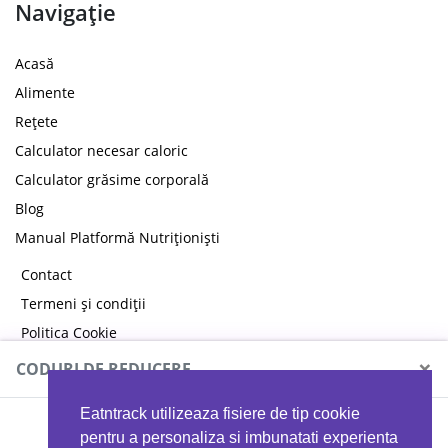
Navigație
Acasă
Alimente
Rețete
Calculator necesar caloric
Calculator grăsime corporală
Blog
Manual Platformă Nutriționiști
Contact
Termeni și condiții
Politica Cookie
Politica de confidențialitate
×
CODURI DE REDUCERE
Eatntrack utilizeaza fisiere de tip cookie
MYPROTEIN
pentru a personaliza si imbunatati experienta