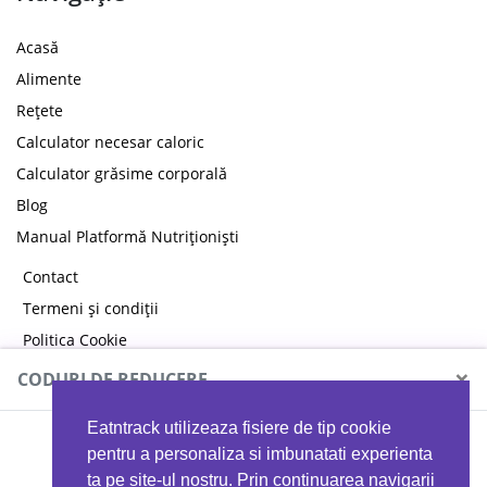
Acasă
Alimente
Rețete
Calculator necesar caloric
Calculator grăsime corporală
Blog
Manual Platformă Nutriționiști
Contact
Termeni și condiții
Politica Cookie
Politica de confidențialitate
×
CODURI DE REDUCERE
Eatntrack utilizeaza fisiere de tip cookie
MYPROTEIN
pentru a personaliza si imbunatati experienta
ta pe site-ul nostru. Prin continuarea navigarii