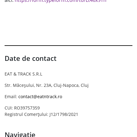
Date de contact
EAT & TRACK S.R.L
Str. Măceșului, Nr. 23A, Cluj-Napoca, Cluj
Email:
contact@eatntrack.ro
CUI: RO39757359
Registrul Comerțului: J12/1798/2021
Navigație