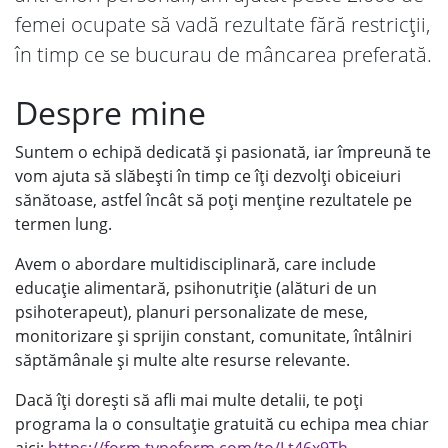
femei ocupate să vadă rezultate fără restricții,
în timp ce se bucurau de mâncarea preferată.
Despre mine
Suntem o echipă dedicată și pasionată, iar împreună te
vom ajuta să slăbești în timp ce îți dezvolți obiceiuri
sănătoase, astfel încât să poți menține rezultatele pe
termen lung.
Avem o abordare multidisciplinară, care include
educație alimentară, psihonutriție (alături de un
psihoterapeut), planuri personalizate de mese,
monitorizare și sprijin constant, comunitate, întâlniri
săptămânale și multe alte resurse relevante.
Dacă îți dorești să afli mai multe detalii, te poți
programa la o consultație gratuită cu echipa mea chiar
aici:
https://form.typeform.com/to/Lt46x9Th