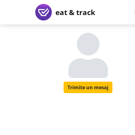
eat & track
Trimite un mesaj