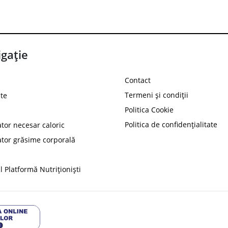
gație
Contact
Termeni și condiții
te
Politica Cookie
Politica de confidențialitate
ator necesar caloric
PROT
ator grăsime corporală
Ai
10%
reducere la
folosind codul
 Platformă Nutriționiști
Profită 