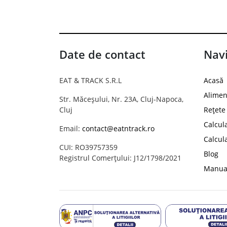
Date de contact
Navi
EAT & TRACK S.R.L
Acasă
Alimen
Str. Măceșului, Nr. 23A, Cluj-Napoca,
Cluj
Rețete
Calcul
Email:
contact@eatntrack.ro
Calcul
CUI: RO39757359
Blog
Registrul Comerțului: J12/1798/2021
Manual