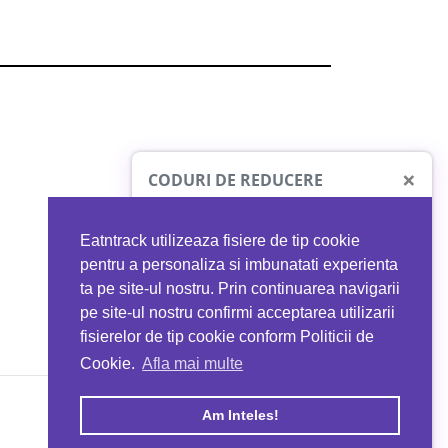
×
CODURI DE REDUCERE
Eatntrack utilizeaza fisiere de tip cookie
O41
MYPROTEIN
pentru a personaliza si imbunatati experienta
ta pe site-ul nostru. Prin continuarea navigarii
 orice comandă
Ai
40%
reducere la orice comandă
pe site-ul nostru confirmi acceptarea utilizarii
EATNTRACK
folosind codul
EATTRACK
fisierelor de tip cookie conform Politicii de
Cookie.
Afla mai multe
acum
Profită acum
Am Inteles!