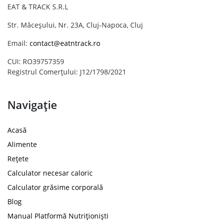
EAT & TRACK S.R.L
Str. Măceșului, Nr. 23A, Cluj-Napoca, Cluj
Email:
contact@eatntrack.ro
CUI: RO39757359
Registrul Comerțului: J12/1798/2021
Navigație
Acasă
Alimente
Rețete
Calculator necesar caloric
Calculator grăsime corporală
Blog
Manual Platformă Nutriționiști