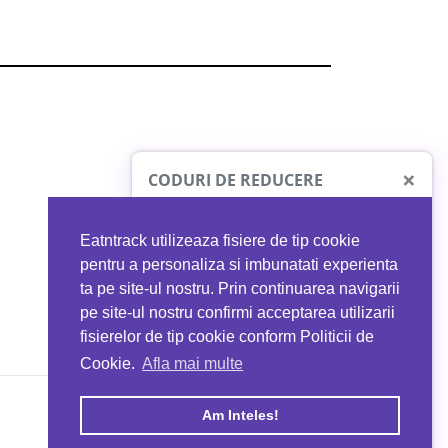
×
CODURI DE REDUCERE
Eatntrack utilizeaza fisiere de tip cookie
O41
MYPROTEIN
pentru a personaliza si imbunatati experienta
ta pe site-ul nostru. Prin continuarea navigarii
 orice comandă
Ai
40%
reducere la orice comandă
pe site-ul nostru confirmi acceptarea utilizarii
EATNTRACK
folosind codul
EATTRACK
fisierelor de tip cookie conform Politicii de
Cookie.
Afla mai multe
acum
Profită acum
Am Inteles!