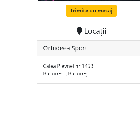
Trimite un mesaj
Locații
Orhideea Sport
Calea Plevnei nr 145B
Bucuresti, București