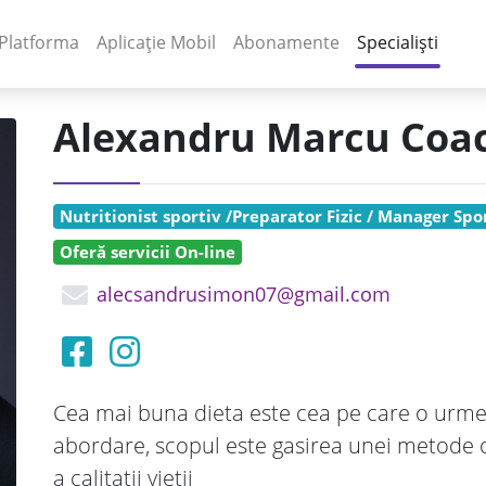
(current)
(current)
Platforma
Aplicație Mobil
Abonamente
Specialiști
Alexandru Marcu Coa
Nutritionist sportiv /Preparator Fizic / Manager Spo
Oferă servicii On-line
alecsandrusimon07@gmail.com
Cea mai buna dieta este cea pe care o urme
abordare, scopul este gasirea unei metode 
a calitatii vietii