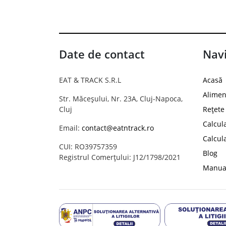
Date de contact
Navi
EAT & TRACK S.R.L
Acasă
Alimen
Str. Măceșului, Nr. 23A, Cluj-Napoca,
Cluj
Rețete
Calcul
Email:
contact@eatntrack.ro
Calcul
CUI: RO39757359
Blog
Registrul Comerțului: J12/1798/2021
Manual