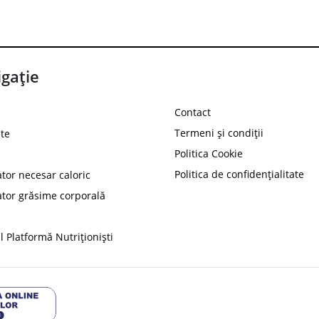
gație
Contact
Termeni și condiții
te
Politica Cookie
Politica de confidențialitate
ator necesar caloric
PROT
ator grăsime corporală
Ai
10%
reducere la
folosind codul
 Platformă Nutriționiști
Profită 