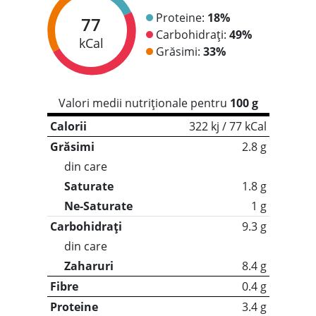
Proteine:
18%
77
Carbohidrați:
49%
kCal
Grăsimi:
33%
Valori medii nutriționale pentru
100 g
Calorii
322 kj / 77 kCal
Grăsimi
2.8 g
din care
Saturate
1.8 g
Ne-Saturate
1 g
Carbohidrați
9.3 g
din care
Zaharuri
8.4 g
Fibre
0.4 g
Proteine
3.4 g