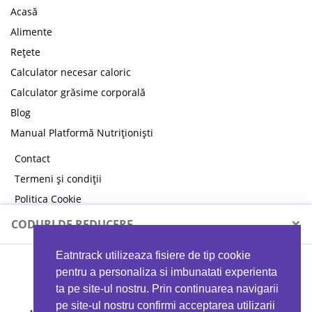
Acasă
Alimente
Rețete
Calculator necesar caloric
Calculator grăsime corporală
Blog
Manual Platformă Nutriționiști
Contact
Termeni și condiții
Politica Cookie
Politica de confidențialitate
×
CODURI DE REDUCERE
Eatntrack utilizeaza fisiere de tip cookie
MYPROTEIN
pentru a personaliza si imbunatati experienta
ta pe site-ul nostru. Prin continuarea navigarii
pe site-ul nostru confirmi acceptarea utilizarii