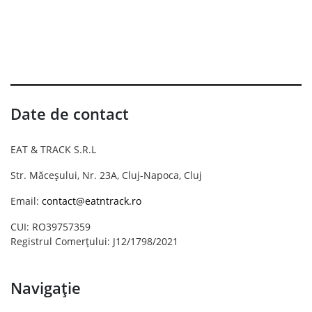
Date de contact
EAT & TRACK S.R.L
Str. Măceșului, Nr. 23A, Cluj-Napoca, Cluj
Email:
contact@eatntrack.ro
CUI: RO39757359
Registrul Comerțului: J12/1798/2021
Navigație