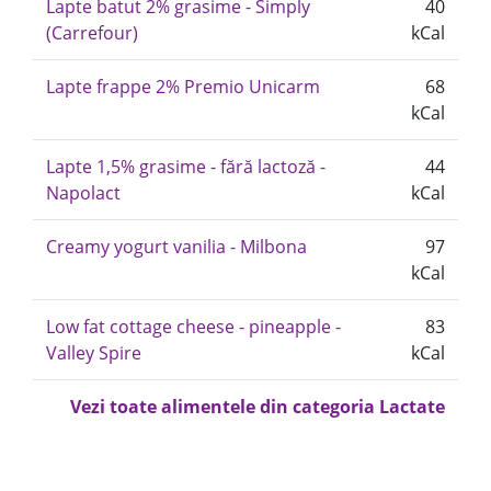
Lapte batut 2% grasime - Simply
40
(Carrefour)
kCal
Lapte frappe 2% Premio Unicarm
68
kCal
Lapte 1,5% grasime - fără lactoză -
44
Napolact
kCal
Creamy yogurt vanilia - Milbona
97
kCal
Low fat cottage cheese - pineapple -
83
Valley Spire
kCal
Vezi toate alimentele din categoria Lactate