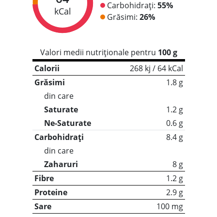
Carbohidrați:
55%
kCal
Grăsimi:
26%
Valori medii nutriționale pentru
100 g
Calorii
268 kj / 64 kCal
Grăsimi
1.8 g
din care
Saturate
1.2 g
Ne-Saturate
0.6 g
Carbohidrați
8.4 g
din care
Zaharuri
8 g
Fibre
1.2 g
Proteine
2.9 g
Sare
100 mg