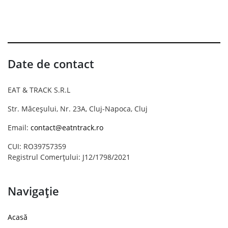
Date de contact
EAT & TRACK S.R.L
Str. Măceșului, Nr. 23A, Cluj-Napoca, Cluj
Email:
contact@eatntrack.ro
CUI: RO39757359
Registrul Comerțului: J12/1798/2021
Navigație
Acasă