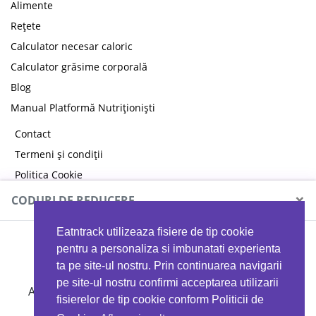
Alimente
Rețete
Calculator necesar caloric
Calculator grăsime corporală
Blog
Manual Platformă Nutriționiști
Contact
Termeni și condiții
Politica Cookie
Politica de confidențialitate
×
CODURI DE REDUCERE
Eatntrack utilizeaza fisiere de tip cookie
MYPROTEIN
pentru a personaliza si imbunatati experienta
ta pe site-ul nostru. Prin continuarea navigarii
pe site-ul nostru confirmi acceptarea utilizarii
Ai
40%
reducere la orice comandă folosind codul
fisierelor de tip cookie conform Politicii de
EATTRACK