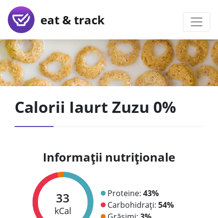
eat & track
Calorii Iaurt Zuzu 0%
Informații nutriționale
Proteine:
43%
33
Carbohidrați:
54%
kCal
Grăsimi:
3%