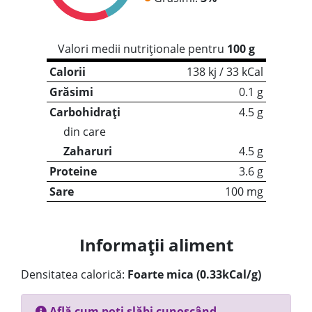
Valori medii nutriționale pentru
100 g
Calorii
138 kj / 33 kCal
Grăsimi
0.1 g
Carbohidrați
4.5 g
din care
Zaharuri
4.5 g
Proteine
3.6 g
Sare
100 mg
Informații aliment
Densitatea calorică:
Foarte mica (0.33kCal/g)
Află cum poți slăbi cunoscând