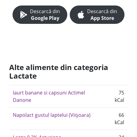
Descarcă din
Descarcă din
Google Play
App Store
Alte alimente din categoria
Lactate
Iaurt banane si capsuni Actimel
75
Danone
kCal
Napolact gustul laptelui (Viișoara)
66
kCal