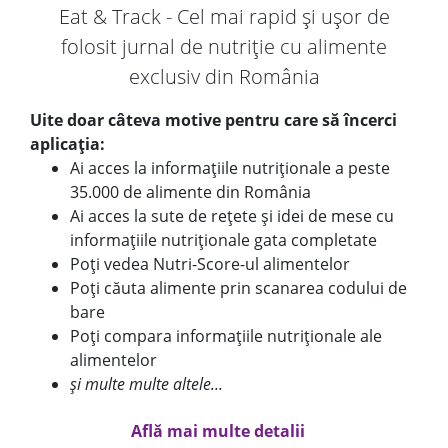
Eat & Track - Cel mai rapid și ușor de
folosit jurnal de nutriție cu alimente
exclusiv din România
Uite doar câteva motive pentru care să încerci
aplicația:
Ai acces la informațiile nutriționale a peste
35.000 de alimente din România
Ai acces la sute de rețete și idei de mese cu
informațiile nutriționale gata completate
Poți vedea Nutri-Score-ul alimentelor
Poți căuta alimente prin scanarea codului de
bare
Poți compara informațiile nutriționale ale
alimentelor
și multe multe altele...
Află mai multe detalii