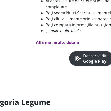
Ai acces la sute de rețete și idei d
completate
Poți vedea Nutri-Score-ul alimente
Poți căuta alimente prin scanarea 
Poți compara informațiile nutrițion
și multe multe altele...
Află mai multe detalii
Descarcă din
Google Play
egoria Legume