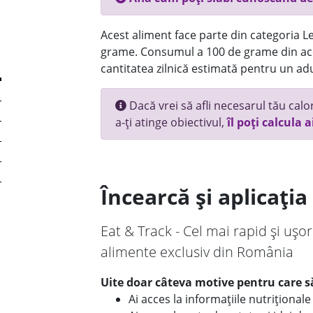
Acest aliment face parte din categoria Le
grame. Consumul a 100 de grame din ace
cantitatea zilnică estimată pentru un adu
Dacă vrei să afli necesarul tău calori
a-ți atinge obiectivul,
îl poți calcula a
Încearcă și aplicați
Eat & Track - Cel mai rapid și ușor
alimente exclusiv din România
Uite doar câteva motive pentru care să
Ai acces la informațiile nutriționa