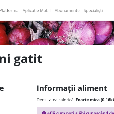
(current)
(current)
Platforma
Aplicație Mobil
Abonamente
Specialiști
ni gatit
le
Informații aliment
Densitatea calorică:
Foarte mica (0.16k
Află cum poți slăbi cunoscând de