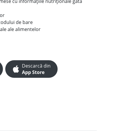
e mese cu informațiile nutriționale gata
lor
codului de bare
ale ale alimentelor
Descarcă din
App Store