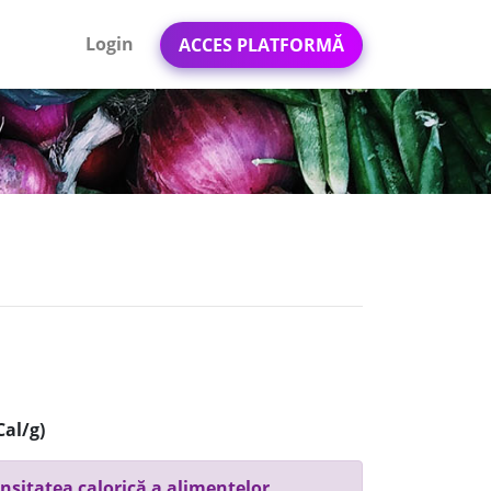
Login
ACCES PLATFORMĂ
Cal/g)
nsitatea calorică a alimentelor