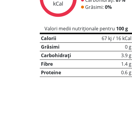
kCal
Grăsimi:
0%
Valori medii nutriționale pentru
100 g
Calorii
67 kj / 16 kCal
Grăsimi
0 g
Carbohidrați
3.9 g
Fibre
1.4 g
Proteine
0.6 g