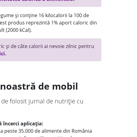
gume și conține 16 kilocalorii la 100 de
st produs reprezintă 1% aport caloric din
lt (2000 kCal).
c și de câte calorii ai nevoie zilnic pentru
ici.
a noastră de mobil
 de folosit jurnal de nutriție cu
 încerci aplicația:
le a peste 35.000 de alimente din România