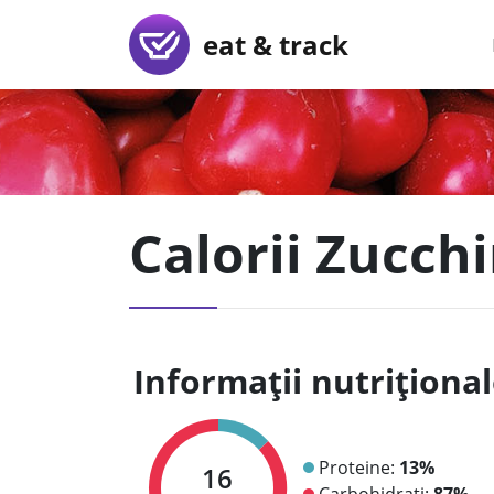
eat & track
Calorii Zucchi
Informații nutriționa
Proteine:
13%
16
Carbohidrați:
87%