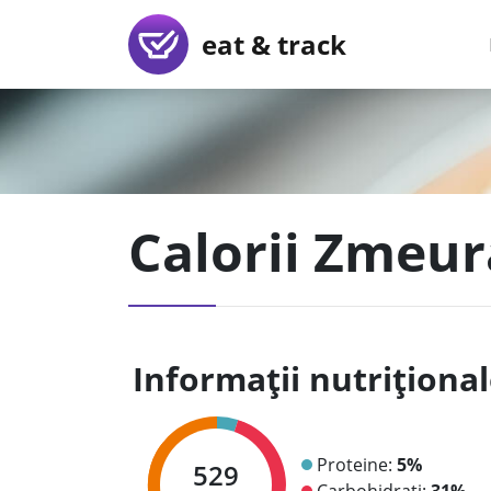
eat & track
Calorii Zmeur
Informații nutriționa
Proteine:
5%
529
Carbohidrați:
31%