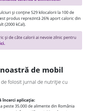
ciuri și conține 529 kilocalorii la 100 de
st produs reprezintă 26% aport caloric din
lt (2000 kCal).
c și de câte calorii ai nevoie zilnic pentru
ici.
a noastră de mobil
 de folosit jurnal de nutriție cu
 încerci aplicația:
le a peste 35.000 de alimente din România