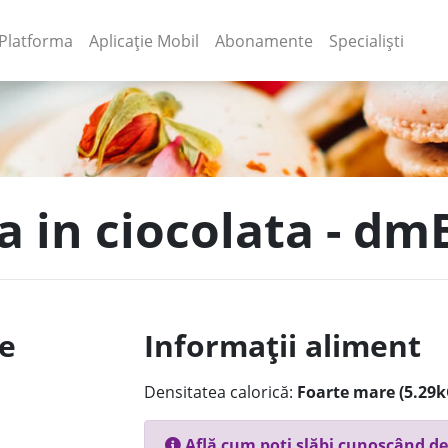
(current)
(current)
Platforma
Aplicație Mobil
Abonamente
Specialiști
a in ciocolata - dm
le
Informații aliment
Densitatea calorică:
Foarte mare (5.29k
Află cum poți slăbi cunoscând de