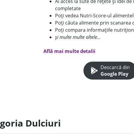
Ai acces la sute de rețete și idei d
completate
Poți vedea Nutri-Score-ul alimente
Poți căuta alimente prin scanarea 
Poți compara informațiile nutrițion
și multe multe altele...
Află mai multe detalii
Descarcă din
Google Play
goria Dulciuri