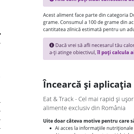
Acest aliment face parte din categoria Dul
grame. Consumul a 100 de grame din ace
cantitatea zilnică estimată pentru un adu
Dacă vrei să afli necesarul tău calori
a-ți atinge obiectivul,
îl poți calcula a
Încearcă și aplicați
Eat & Track - Cel mai rapid și ușor
alimente exclusiv din România
Uite doar câteva motive pentru care să
Ai acces la informațiile nutriționa