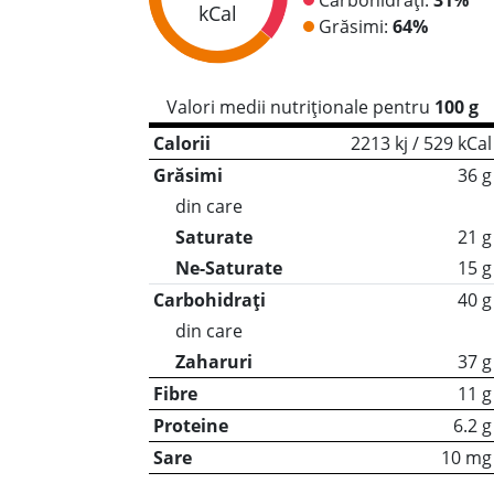
kCal
Grăsimi:
64%
Valori medii nutriționale pentru
100 g
Calorii
2213 kj / 529 kCal
Grăsimi
36 g
din care
Saturate
21 g
Ne-Saturate
15 g
Carbohidrați
40 g
din care
Zaharuri
37 g
Fibre
11 g
Proteine
6.2 g
Sare
10 mg