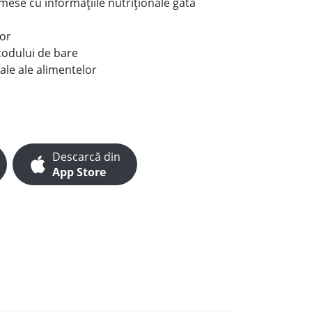
e mese cu informațiile nutriționale gata
lor
codului de bare
ale ale alimentelor
Descarcă din
App Store