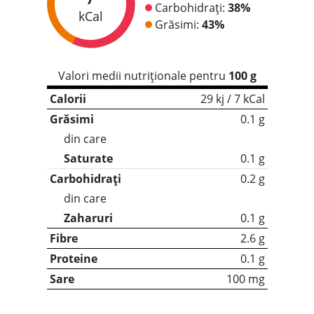
Carbohidrați:
38%
kCal
Grăsimi:
43%
Valori medii nutriționale pentru
100 g
Calorii
29 kj / 7 kCal
Grăsimi
0.1 g
din care
Saturate
0.1 g
Carbohidrați
0.2 g
din care
Zaharuri
0.1 g
Fibre
2.6 g
Proteine
0.1 g
Sare
100 mg