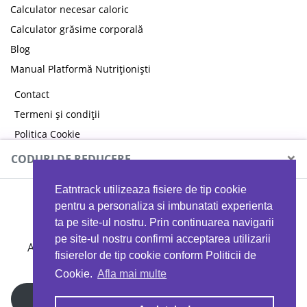
Calculator necesar caloric
Calculator grăsime corporală
Blog
Manual Platformă Nutriționiști
Contact
Termeni și condiții
Politica Cookie
Politica de confidențialitate
×
CODURI DE REDUCERE
Eatntrack utilizeaza fisiere de tip cookie
MYPROTEIN
pentru a personaliza si imbunatati experienta
ta pe site-ul nostru. Prin continuarea navigarii
pe site-ul nostru confirmi acceptarea utilizarii
Ai
40%
reducere la orice comandă folosind codul
fisierelor de tip cookie conform Politicii de
EATTRACK
Cookie.
Afla mai multe
Profită acum