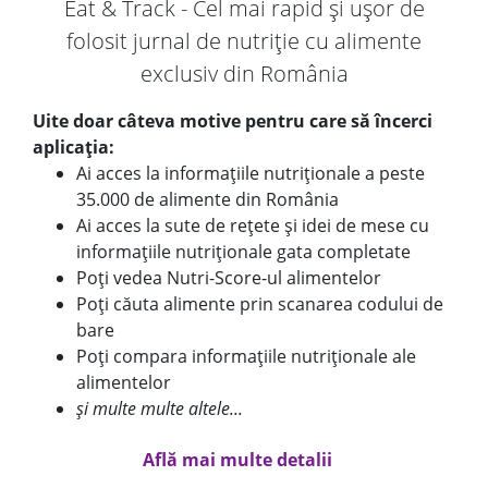
Eat & Track - Cel mai rapid și ușor de
folosit jurnal de nutriție cu alimente
exclusiv din România
Uite doar câteva motive pentru care să încerci
aplicația:
Ai acces la informațiile nutriționale a peste
35.000 de alimente din România
Ai acces la sute de rețete și idei de mese cu
informațiile nutriționale gata completate
Poți vedea Nutri-Score-ul alimentelor
Poți căuta alimente prin scanarea codului de
bare
Poți compara informațiile nutriționale ale
alimentelor
și multe multe altele...
Află mai multe detalii