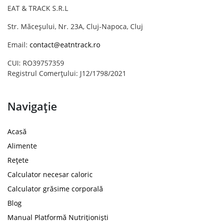
EAT & TRACK S.R.L
Str. Măceșului, Nr. 23A, Cluj-Napoca, Cluj
Email:
contact@eatntrack.ro
CUI: RO39757359
Registrul Comerțului: J12/1798/2021
Navigație
Acasă
Alimente
Rețete
Calculator necesar caloric
Calculator grăsime corporală
Blog
Manual Platformă Nutriționiști