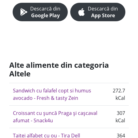
Descarcă din
Descarcă din
Google Play
App Store
Alte alimente din categoria
Altele
Sandwich cu falafel copt si humus
272.7
avocado - Fresh & tasty Zein
kCal
Croissant cu șuncă Praga și cașcaval
307
afumat - Snack4u
kCal
Taitei alfabet cu ou - Tira Dell
364