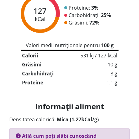
Proteine:
3%
127
Carbohidrați:
25%
kCal
Grăsimi:
72%
Valori medii nutriționale pentru
100 g
Calorii
531 kj / 127 kCal
Grăsimi
10 g
Carbohidrați
8 g
Proteine
1.1 g
Informații aliment
Densitatea calorică:
Mica (1.27kCal/g)
Află cum poți slăbi cunoscând