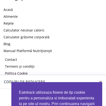
Acasă
Alimente
Rețete
Calculator necesar caloric
Calculator grăsime corporală
Blog
Manual Platformă Nutriționiști
Contact
Termeni și condiții
Politica Cookie
Politica de confidențialitate
×
CODURI DE REDUCERE
Eatntrack utilizeaza fisiere de tip cookie
MYPROTEIN
pentru a personaliza si imbunatati experienta
ta pe site-ul nostru. Prin continuarea navigarii