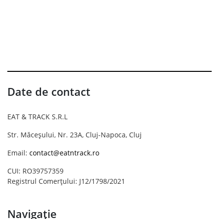
Date de contact
EAT & TRACK S.R.L
Str. Măceșului, Nr. 23A, Cluj-Napoca, Cluj
Email:
contact@eatntrack.ro
CUI: RO39757359
Registrul Comerțului: J12/1798/2021
Navigație