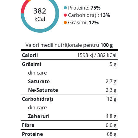
Proteine:
75%
382
Carbohidrați:
13%
kCal
Grăsimi:
12%
Valori medii nutriționale pentru
100 g
Calorii
1598 kj / 382 kCal
Grăsimi
5 g
din care
Saturate
2.7 g
Ne-Saturate
2.3 g
Carbohidrați
12 g
din care
Zaharuri
4.8 g
Fibre
6.6 g
Proteine
68 g