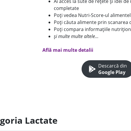
Ai acces la sute de rețete și idei d
completate
Poți vedea Nutri-Score-ul alimente
Poți căuta alimente prin scanarea 
Poți compara informațiile nutrițion
și multe multe altele...
Află mai multe detalii
Descarcă din
Google Play
egoria Lactate