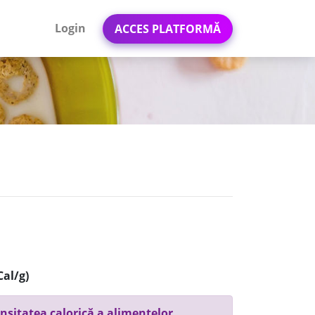
Login
ACCES PLATFORMĂ
Cal/g)
nsitatea calorică a alimentelor