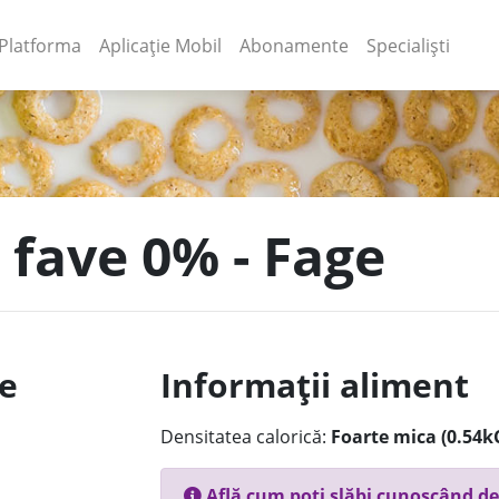
(current)
(current)
Platforma
Aplicație Mobil
Abonamente
Specialiști
 fave 0% - Fage
le
Informații aliment
Densitatea calorică:
Foarte mica (0.54k
Află cum poți slăbi cunoscând de