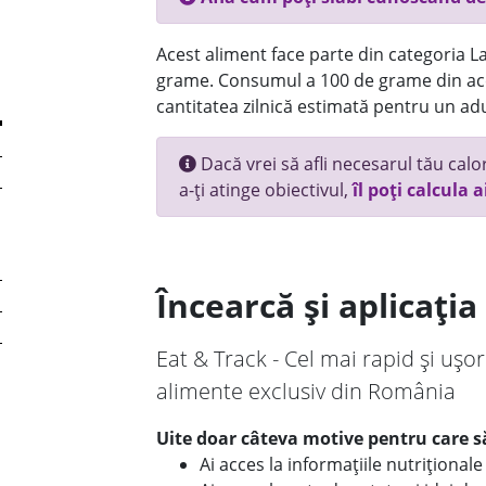
Acest aliment face parte din categoria Lac
grame. Consumul a 100 de grame din ace
cantitatea zilnică estimată pentru un adu
Dacă vrei să afli necesarul tău calori
a-ți atinge obiectivul,
îl poți calcula a
Încearcă și aplicați
Eat & Track - Cel mai rapid și ușor
alimente exclusiv din România
Uite doar câteva motive pentru care să
Ai acces la informațiile nutriționa