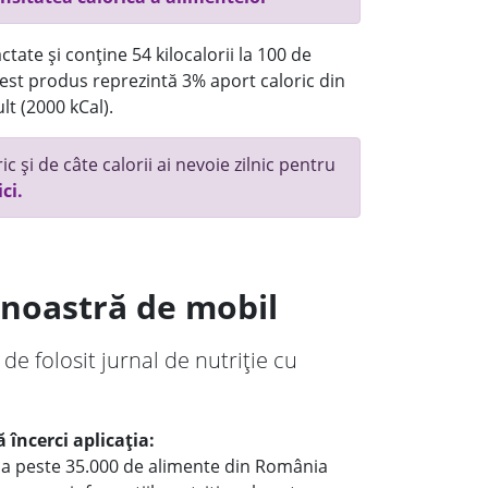
tate și conține 54 kilocalorii la 100 de
st produs reprezintă 3% aport caloric din
lt (2000 kCal).
c și de câte calorii ai nevoie zilnic pentru
ici.
a noastră de mobil
 de folosit jurnal de nutriție cu
 încerci aplicația:
le a peste 35.000 de alimente din România