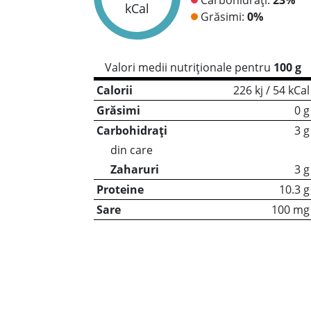
kCal
Grăsimi:
0%
Valori medii nutriționale pentru
100 g
Calorii
226 kj / 54 kCal
Grăsimi
0 g
Carbohidrați
3 g
din care
Zaharuri
3 g
Proteine
10.3 g
Sare
100 mg