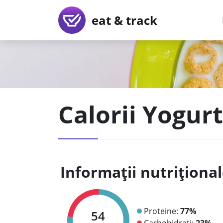
eat & track
Calorii Yogurt
Informații nutriționa
Proteine:
77%
54
Carbohidrați:
23%