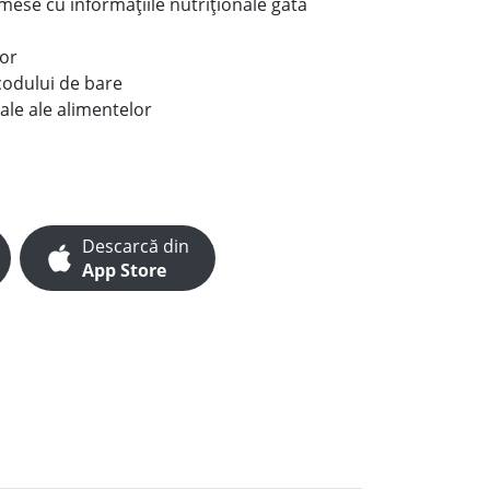
e mese cu informațiile nutriționale gata
lor
codului de bare
ale ale alimentelor
Descarcă din
App Store