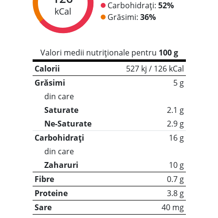
Carbohidrați:
52%
kCal
Grăsimi:
36%
Valori medii nutriționale pentru
100 g
Calorii
527 kj / 126 kCal
Grăsimi
5 g
din care
Saturate
2.1 g
Ne-Saturate
2.9 g
Carbohidrați
16 g
din care
Zaharuri
10 g
Fibre
0.7 g
Proteine
3.8 g
Sare
40 mg