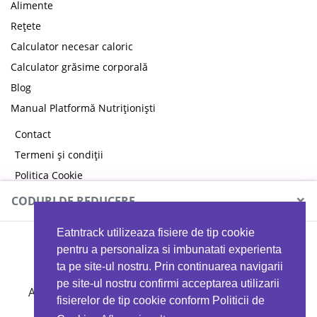
Alimente
Rețete
Calculator necesar caloric
Calculator grăsime corporală
Blog
Manual Platformă Nutriționiști
Contact
Termeni și condiții
Politica Cookie
Politica de confidențialitate
×
CODURI DE REDUCERE
Eatntrack utilizeaza fisiere de tip cookie
MYPROTEIN
pentru a personaliza si imbunatati experienta
ta pe site-ul nostru. Prin continuarea navigarii
pe site-ul nostru confirmi acceptarea utilizarii
Ai
40%
reducere la orice comandă folosind codul
fisierelor de tip cookie conform Politicii de
EATTRACK