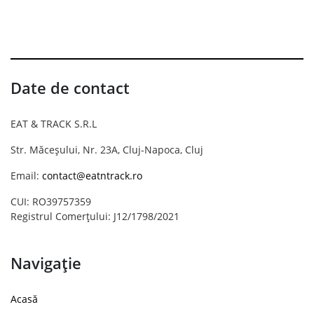
Date de contact
EAT & TRACK S.R.L
Str. Măceșului, Nr. 23A, Cluj-Napoca, Cluj
Email:
contact@eatntrack.ro
CUI: RO39757359
Registrul Comerțului: J12/1798/2021
Navigație
Acasă