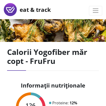
eat & track
Calorii Yogofiber măr
copt - FruFru
Informații nutriționale
Proteine:
12%
126