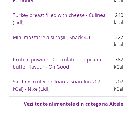
Ramonei
kCal
Turkey breast filled with cheese - Culinea
240
(Lidl)
kCal
Mini mozzarrela si roșii - Snack 4U
227
kCal
Protein powder - Chocolate and peanut
387
butter flavour - Oh!Good
kCal
Sardine in ulei de floarea soarelui (207
207
kCal) - Nixe (Lidl)
kCal
Vezi toate alimentele din categoria Altele