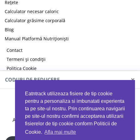
Rețete
Calculator necesar caloric
Calculator grăsime corporală
Blog
Manual Platformă Nutriționiști
Contact
Termeni și condiții
Politica Cookie
Politica de confidențialitate
×
CODURI DE REDUCERE
Eatntrack utilizeaza fisiere de tip cookie
MYPROTEIN
pentru a personaliza si imbunatati experienta
ta pe site-ul nostru. Prin continuarea navigarii
pe site-ul nostru confirmi acceptarea utilizarii
Ai
40%
reducere la orice comandă folosind codul
fisierelor de tip cookie conform Politicii de
EATTRACK
Cookie.
Afla mai multe