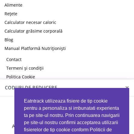
Alimente
Rețete
Calculator necesar caloric
Calculator grăsime corporală
Blog
Manual Platformă Nutriționiști
Contact
Termeni și condiții
Politica Cookie
Politica de confidențialitate
×
CODURI DE REDUCERE
Eatntrack utilizeaza fisiere de tip cookie
MYPROTEIN
pentru a personaliza si imbunatati experienta
ta pe site-ul nostru. Prin continuarea navigarii
pe site-ul nostru confirmi acceptarea utilizarii
Ai
40%
reducere la orice comandă folosind codul
fisierelor de tip cookie conform Politicii de
EATTRACK