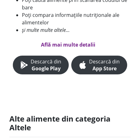
Poți căuta alimente prin scanarea codului de
bare
Poți compara informațiile nutriționale ale
alimentelor
și multe multe altele...
Află mai multe detalii
Descarcă din
Descarcă din
Google Play
App Store
Alte alimente din categoria
Altele