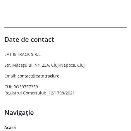
Date de contact
EAT & TRACK S.R.L
Str. Măceșului, Nr. 23A, Cluj-Napoca, Cluj
Email:
contact@eatntrack.ro
CUI: RO39757359
Registrul Comerțului: J12/1798/2021
Navigație
Acasă