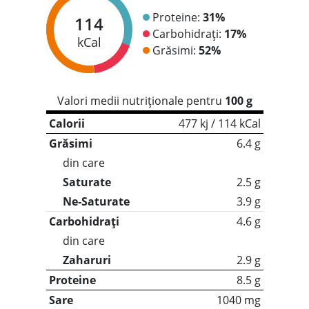
Proteine:
31%
114
Carbohidrați:
17%
kCal
Grăsimi:
52%
Valori medii nutriționale pentru
100 g
Calorii
477 kj / 114 kCal
Grăsimi
6.4 g
din care
Saturate
2.5 g
Ne-Saturate
3.9 g
Carbohidrați
4.6 g
din care
Zaharuri
2.9 g
Proteine
8.5 g
Sare
1040 mg