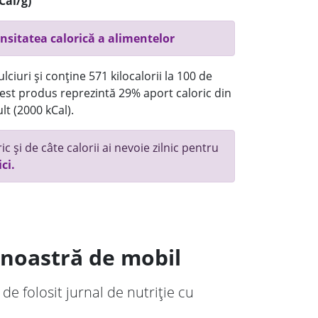
Cal/g)
nsitatea calorică a alimentelor
ciuri și conține 571 kilocalorii la 100 de
st produs reprezintă 29% aport caloric din
lt (2000 kCal).
c și de câte calorii ai nevoie zilnic pentru
ici.
a noastră de mobil
 de folosit jurnal de nutriție cu