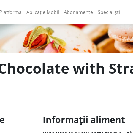
(current)
(current)
Platforma
Aplicație Mobil
Abonamente
Specialiști
 Chocolate with St
le
Informații aliment