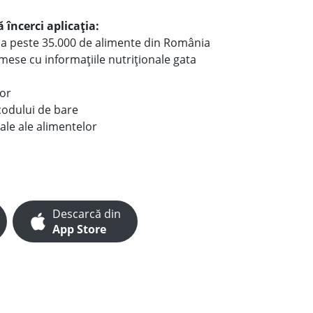
 încerci aplicația:
le a peste 35.000 de alimente din România
e mese cu informațiile nutriționale gata
lor
codului de bare
ale ale alimentelor
Descarcă din
App Store