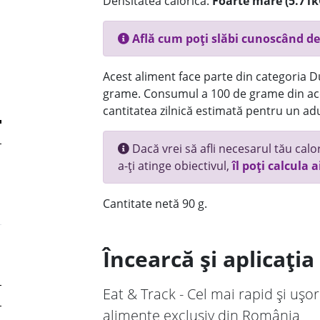
Densitatea calorică:
Foarte mare (5.71k
Află cum poți slăbi cunoscând de
Acest aliment face parte din categoria Dul
grame. Consumul a 100 de grame din ace
cantitatea zilnică estimată pentru un adu
Dacă vrei să afli necesarul tău calori
a-ți atinge obiectivul,
îl poți calcula a
Cantitate netă 90 g.
Încearcă și aplicați
Eat & Track - Cel mai rapid și ușor
alimente exclusiv din România