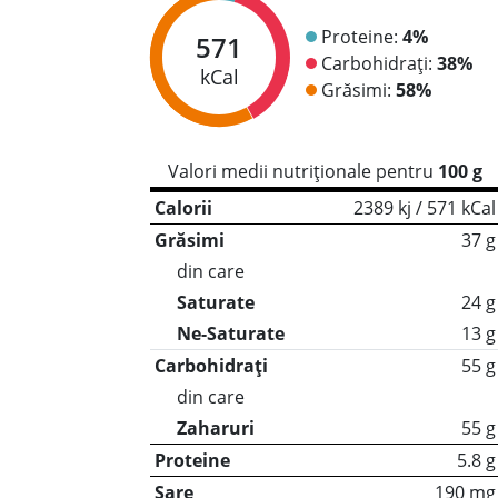
Proteine:
4%
571
Carbohidrați:
38%
kCal
Grăsimi:
58%
Valori medii nutriționale pentru
100 g
Calorii
2389 kj / 571 kCal
Grăsimi
37 g
din care
Saturate
24 g
Ne-Saturate
13 g
Carbohidrați
55 g
din care
Zaharuri
55 g
Proteine
5.8 g
Sare
190 mg