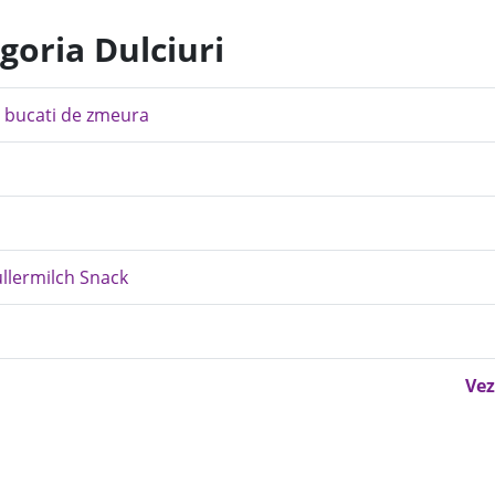
goria Dulciuri
i bucati de zmeura
llermilch Snack
Vez