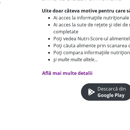
Uite doar câteva motive pentru care să
Ai acces la informațiile nutriționa
Ai acces la sute de rețete și idei d
completate
Poți vedea Nutri-Score-ul alimente
Poți căuta alimente prin scanarea 
Poți compara informațiile nutrițion
și multe multe altele...
Află mai multe detalii
Descarcă din
Google Play