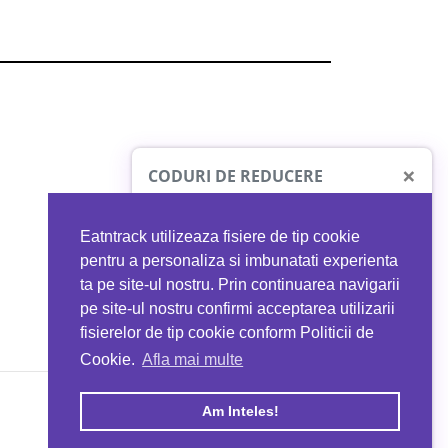
×
CODURI DE REDUCERE
Eatntrack utilizeaza fisiere de tip cookie
O41
MYPROTEIN
pentru a personaliza si imbunatati experienta
ta pe site-ul nostru. Prin continuarea navigarii
 orice comandă
Ai
40%
reducere la orice comandă
pe site-ul nostru confirmi acceptarea utilizarii
EATNTRACK
folosind codul
EATTRACK
fisierelor de tip cookie conform Politicii de
Cookie.
Afla mai multe
acum
Profită acum
Am Inteles!