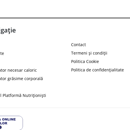
gație
Contact
Termeni și condiții
te
Politica Cookie
Politica de confidențialitate
ator necesar caloric
PROT
ator grăsime corporală
Ai
10%
reducere la
folosind codul
 Platformă Nutriționiști
Profită 