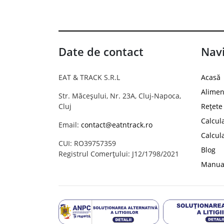
Date de contact
Navi
EAT & TRACK S.R.L
Acasă
Alimen
Str. Măceșului, Nr. 23A, Cluj-Napoca,
Cluj
Rețete
Calcul
Email:
contact@eatntrack.ro
Calcul
CUI: RO39757359
Blog
Registrul Comerțului: J12/1798/2021
Manual