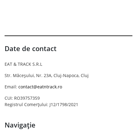
Date de contact
EAT & TRACK S.R.L
Str. Măceșului, Nr. 23A, Cluj-Napoca, Cluj
Email:
contact@eatntrack.ro
CUI: RO39757359
Registrul Comerțului: J12/1798/2021
Navigație