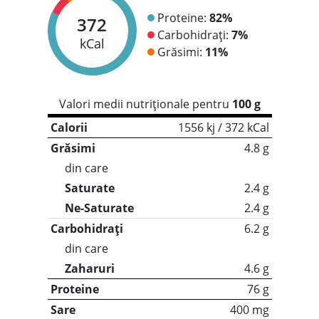
Proteine:
82%
372
Carbohidrați:
7%
kCal
Grăsimi:
11%
Valori medii nutriționale pentru
100 g
Calorii
1556 kj / 372 kCal
Grăsimi
4.8 g
din care
Saturate
2.4 g
Ne-Saturate
2.4 g
Carbohidrați
6.2 g
din care
Zaharuri
4.6 g
Proteine
76 g
Sare
400 mg