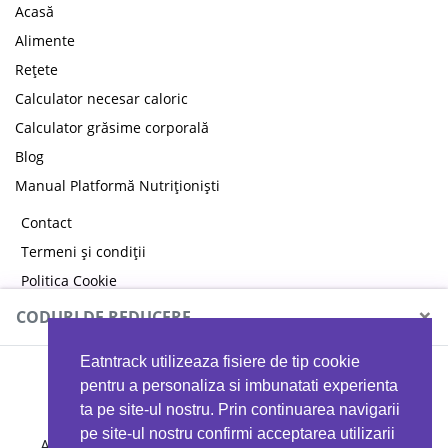
Acasă
Alimente
Rețete
Calculator necesar caloric
Calculator grăsime corporală
Blog
Manual Platformă Nutriționiști
Contact
Termeni și condiții
Politica Cookie
Politica de confidențialitate
×
CODURI DE REDUCERE
Eatntrack utilizeaza fisiere de tip cookie
MYPROTEIN
pentru a personaliza si imbunatati experienta
ta pe site-ul nostru. Prin continuarea navigarii
pe site-ul nostru confirmi acceptarea utilizarii
Ai
40%
reducere la orice comandă folosind codul