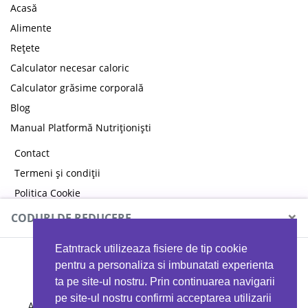
Acasă
Alimente
Rețete
Calculator necesar caloric
Calculator grăsime corporală
Blog
Manual Platformă Nutriționiști
Contact
Termeni și condiții
Politica Cookie
Politica de confidențialitate
×
CODURI DE REDUCERE
Eatntrack utilizeaza fisiere de tip cookie
MYPROTEIN
pentru a personaliza si imbunatati experienta
ta pe site-ul nostru. Prin continuarea navigarii
pe site-ul nostru confirmi acceptarea utilizarii
Ai
40%
reducere la orice comandă folosind codul