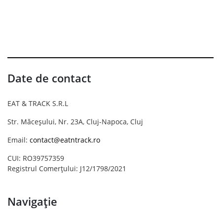
Date de contact
EAT & TRACK S.R.L
Str. Măceșului, Nr. 23A, Cluj-Napoca, Cluj
Email:
contact@eatntrack.ro
CUI: RO39757359
Registrul Comerțului: J12/1798/2021
Navigație