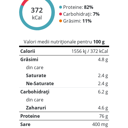
Proteine:
82%
372
Carbohidrați:
7%
kCal
Grăsimi:
11%
Valori medii nutriționale pentru
100 g
Calorii
1556 kj / 372 kCal
Grăsimi
4.8 g
din care
Saturate
2.4 g
Ne-Saturate
2.4 g
Carbohidrați
6.2 g
din care
Zaharuri
4.6 g
Proteine
76 g
Sare
400 mg