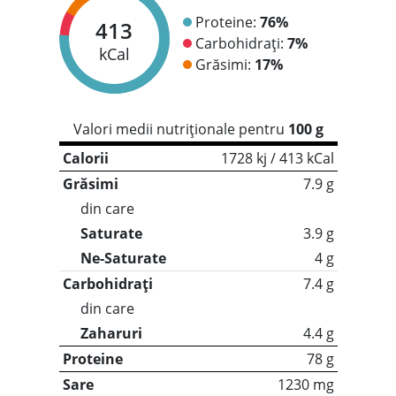
Proteine:
76%
413
Carbohidrați:
7%
kCal
Grăsimi:
17%
Valori medii nutriționale pentru
100 g
Calorii
1728 kj / 413 kCal
Grăsimi
7.9 g
din care
Saturate
3.9 g
Ne-Saturate
4 g
Carbohidrați
7.4 g
din care
Zaharuri
4.4 g
Proteine
78 g
Sare
1230 mg