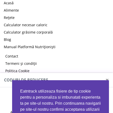
Acasă
Alimente
Rețete
Calculator necesar caloric
Calculator grăsime corporală
Blog
Manual Platformă Nutriționiști
Contact
Termeni și condiții
Politica Cookie
Politica de confidențialitate
×
CODURI DE REDUCERE
Eatntrack utilizeaza fisiere de tip cookie
MYPROTEIN
pentru a personaliza si imbunatati experienta
ta pe site-ul nostru. Prin continuarea navigarii
pe site-ul nostru confirmi acceptarea utilizarii
Ai
40%
reducere la orice comandă folosind codul