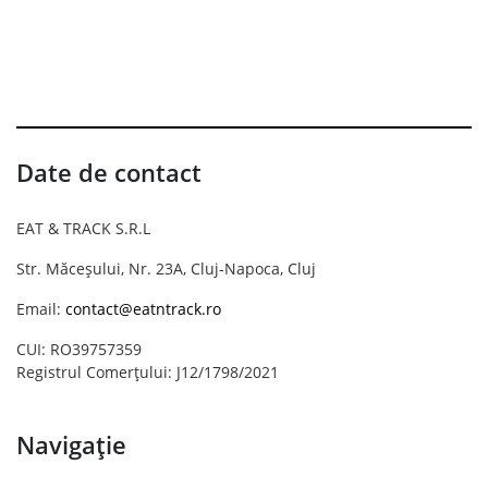
Date de contact
EAT & TRACK S.R.L
Str. Măceșului, Nr. 23A, Cluj-Napoca, Cluj
Email:
contact@eatntrack.ro
CUI: RO39757359
Registrul Comerțului: J12/1798/2021
Navigație