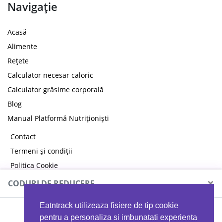
Navigație
Acasă
Alimente
Rețete
Calculator necesar caloric
Calculator grăsime corporală
Blog
Manual Platformă Nutriționiști
Contact
Termeni și condiții
Politica Cookie
Politica de confidențialitate
×
CODURI DE REDUCERE
Eatntrack utilizeaza fisiere de tip cookie
MYPROTEIN
pentru a personaliza si imbunatati experienta