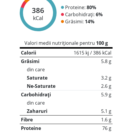
Proteine:
80%
386
Carbohidrați:
6%
kCal
Grăsimi:
14%
Valori medii nutriționale pentru
100 g
Calorii
1615 kj / 386 kCal
Grăsimi
5.8 g
din care
Saturate
3.2 g
Ne-Saturate
2.6 g
Carbohidrați
5.9 g
din care
Zaharuri
5.1 g
Fibre
1.6 g
Proteine
76 g