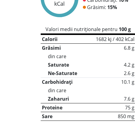
kCal
Grăsimi:
15%
Valori medii nutriționale pentru
100 g
Calorii
1682 kj / 402 kCal
Grăsimi
6.8 g
din care
Saturate
4.2 g
Ne-Saturate
2.6 g
Carbohidrați
10.1 g
din care
Zaharuri
7.6 g
Proteine
75 g
Sare
850 mg