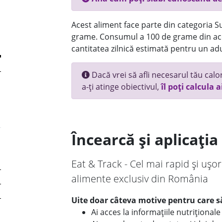
Acest aliment face parte din categoria Su
grame. Consumul a 100 de grame din ace
cantitatea zilnică estimată pentru un adu
Dacă vrei să afli necesarul tău calori
a-ți atinge obiectivul,
îl poți calcula a
Încearcă și aplicați
Eat & Track - Cel mai rapid și ușor
alimente exclusiv din România
Uite doar câteva motive pentru care să
Ai acces la informațiile nutriționa