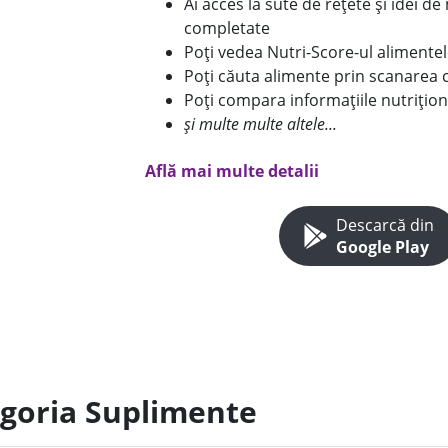
Ai acces la sute de rețete și idei d
completate
Poți vedea Nutri-Score-ul alimente
Poți căuta alimente prin scanarea 
Poți compara informațiile nutrițion
și multe multe altele...
Află mai multe detalii
Descarcă din
Google Play
egoria Suplimente