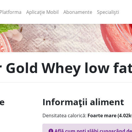
(current)
(current)
Platforma
Aplicație Mobil
Abonamente
Specialiști
r Gold Whey low fa
le
Informații aliment
Densitatea calorică:
Foarte mare (4.02k
Află cum poți slăbi cunoscând de