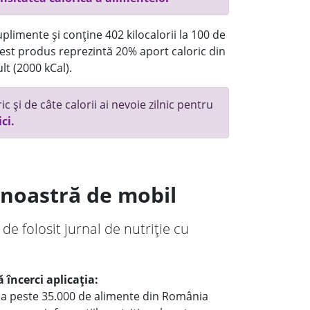
plimente și conține 402 kilocalorii la 100 de
st produs reprezintă 20% aport caloric din
lt (2000 kCal).
c și de câte calorii ai nevoie zilnic pentru
ici.
a noastră de mobil
 de folosit jurnal de nutriție cu
 încerci aplicația:
le a peste 35.000 de alimente din România