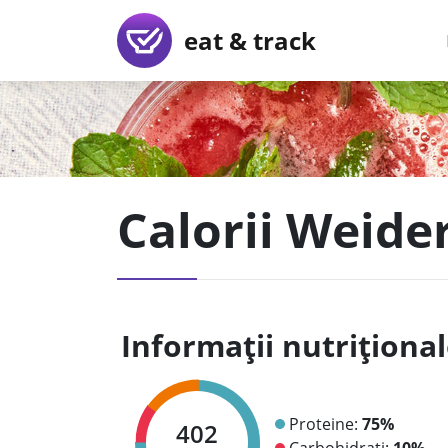
eat & track
Calorii Weide
Informații nutriționa
Proteine:
75%
402
Carbohidrați:
10%