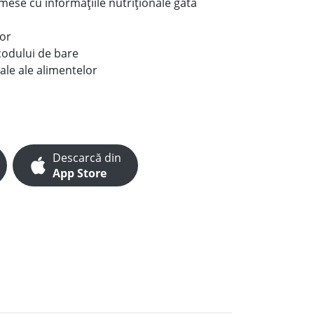
e mese cu informațiile nutriționale gata
lor
codului de bare
ale ale alimentelor
Descarcă din
App Store