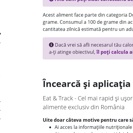
Acest aliment face parte din categoria Dul
grame. Consumul a 100 de grame din ace
cantitatea zilnică estimată pentru un adu
Dacă vrei să afli necesarul tău calori
a-ți atinge obiectivul,
îl poți calcula a
Încearcă și aplicați
Eat & Track - Cel mai rapid și ușor
alimente exclusiv din România
Uite doar câteva motive pentru care să
Ai acces la informațiile nutriționa