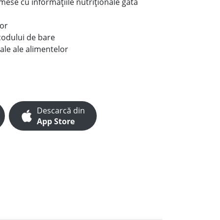
e mese cu informațiile nutriționale gata
lor
codului de bare
ale ale alimentelor
Descarcă din
App Store