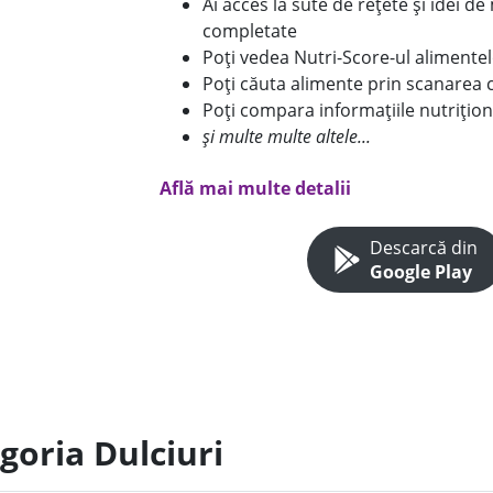
Ai acces la sute de rețete și idei d
completate
Poți vedea Nutri-Score-ul alimente
Poți căuta alimente prin scanarea 
Poți compara informațiile nutrițion
și multe multe altele...
Află mai multe detalii
Descarcă din
Google Play
goria Dulciuri