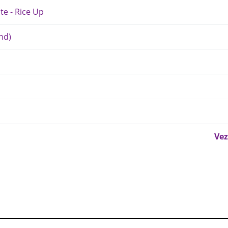
te - Rice Up
and)
Vez