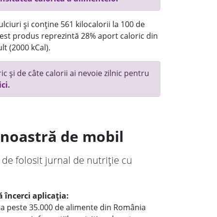
ciuri și conține 561 kilocalorii la 100 de
st produs reprezintă 28% aport caloric din
lt (2000 kCal).
c și de câte calorii ai nevoie zilnic pentru
ici.
a noastră de mobil
 de folosit jurnal de nutriție cu
 încerci aplicația:
le a peste 35.000 de alimente din România