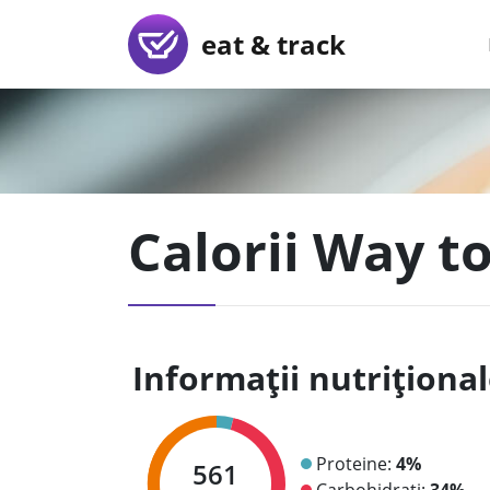
eat & track
Calorii Way t
Informații nutriționa
Proteine:
4%
561
Carbohidrați:
34%