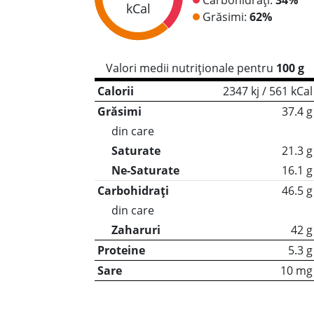
kCal
Grăsimi:
62%
Valori medii nutriționale pentru
100 g
Calorii
2347 kj / 561 kCal
Grăsimi
37.4 g
din care
Saturate
21.3 g
Ne-Saturate
16.1 g
Carbohidrați
46.5 g
din care
Zaharuri
42 g
Proteine
5.3 g
Sare
10 mg