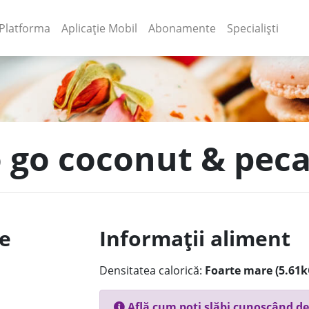
(current)
(current)
Platforma
Aplicație Mobil
Abonamente
Specialiști
o go coconut & peca
le
Informații aliment
Densitatea calorică:
Foarte mare (5.61k
Află cum poți slăbi cunoscând de