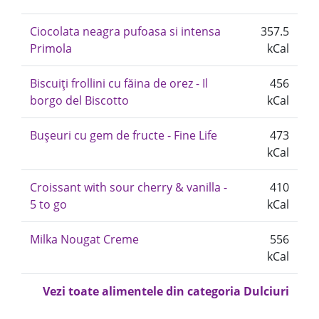
Ciocolata neagra pufoasa si intensa
357.5
Primola
kCal
Biscuiți frollini cu făina de orez - Il
456
borgo del Biscotto
kCal
Bușeuri cu gem de fructe - Fine Life
473
kCal
Croissant with sour cherry & vanilla -
410
5 to go
kCal
Milka Nougat Creme
556
kCal
Vezi toate alimentele din categoria Dulciuri