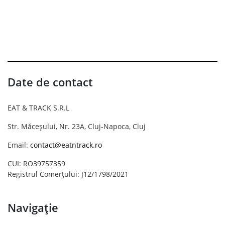
Date de contact
EAT & TRACK S.R.L
Str. Măceșului, Nr. 23A, Cluj-Napoca, Cluj
Email:
contact@eatntrack.ro
CUI: RO39757359
Registrul Comerțului: J12/1798/2021
Navigație