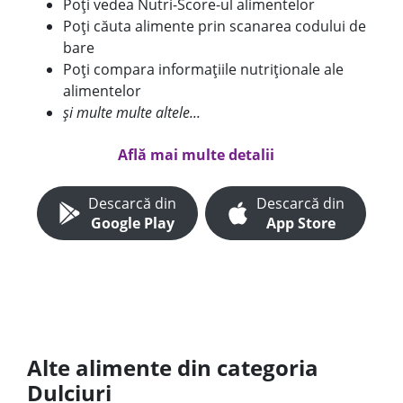
Poți vedea Nutri-Score-ul alimentelor
Poți căuta alimente prin scanarea codului de
bare
Poți compara informațiile nutriționale ale
alimentelor
și multe multe altele...
Află mai multe detalii
Descarcă din
Descarcă din
Google Play
App Store
Alte alimente din categoria
Dulciuri