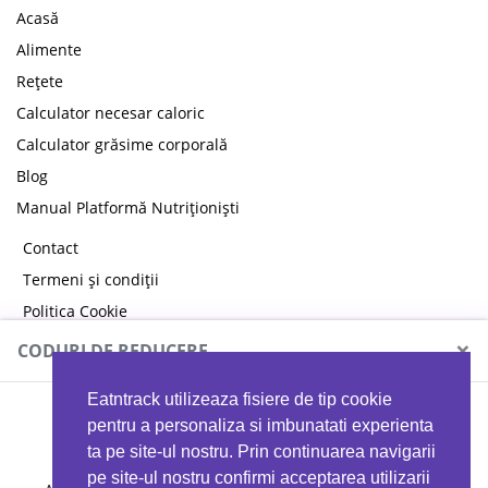
Acasă
Alimente
Rețete
Calculator necesar caloric
Calculator grăsime corporală
Blog
Manual Platformă Nutriționiști
Contact
Termeni și condiții
Politica Cookie
Politica de confidențialitate
×
CODURI DE REDUCERE
Eatntrack utilizeaza fisiere de tip cookie
MYPROTEIN
pentru a personaliza si imbunatati experienta
ta pe site-ul nostru. Prin continuarea navigarii
pe site-ul nostru confirmi acceptarea utilizarii