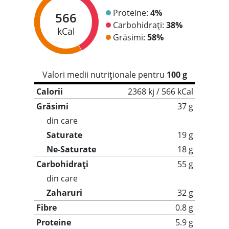
Proteine:
4%
566
Carbohidrați:
38%
kCal
Grăsimi:
58%
Valori medii nutriționale pentru
100 g
Calorii
2368 kj / 566 kCal
Grăsimi
37 g
din care
Saturate
19 g
Ne-Saturate
18 g
Carbohidrați
55 g
din care
Zaharuri
32 g
Fibre
0.8 g
Proteine
5.9 g