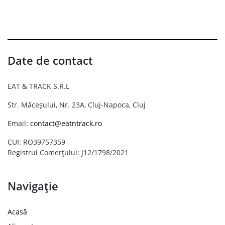
Date de contact
EAT & TRACK S.R.L
Str. Măceșului, Nr. 23A, Cluj-Napoca, Cluj
Email:
contact@eatntrack.ro
CUI: RO39757359
Registrul Comerțului: J12/1798/2021
Navigație
Acasă