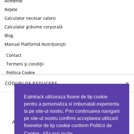
Alimente
Rețete
Calculator necesar caloric
Calculator grăsime corporală
Blog
Manual Platformă Nutriționiști
Contact
Termeni și condiții
Politica Cookie
Politica de confidențialitate
×
CODURI DE REDUCERE
Eatntrack utilizeaza fisiere de tip cookie
MYPROTEIN
pentru a personaliza si imbunatati experienta
ta pe site-ul nostru. Prin continuarea navigarii
pe site-ul nostru confirmi acceptarea utilizarii
Ai
40%
reducere la orice comandă folosind codul
fisierelor de tip cookie conform Politicii de
EATTRACK
Cookie.
Afla mai multe