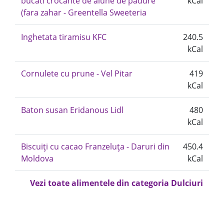
bucati crocante de alune de padure
kCal
(fara zahar - Greentella Sweeteria
Inghetata tiramisu KFC
240.5
kCal
Cornulete cu prune - Vel Pitar
419
kCal
Baton susan Eridanous Lidl
480
kCal
Biscuiți cu cacao Franzeluța - Daruri din
450.4
Moldova
kCal
Vezi toate alimentele din categoria Dulciuri