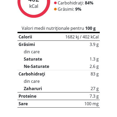
Carbohidrați:
84%
kCal
Grăsimi:
9%
Valori medii nutriționale pentru
100 g
Calorii
1682 kj / 402 kCal
Grăsimi
3.9 g
din care
Saturate
1.3 g
Ne-Saturate
2.6 g
Carbohidrați
83 g
din care
Zaharuri
27 g
Proteine
7.3 g
Sare
100 mg