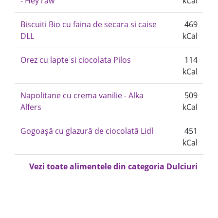
- Hey raw
kCal
Biscuiti Bio cu faina de secara si caise
469
DLL
kCal
Orez cu lapte si ciocolata Pilos
114
kCal
Napolitane cu crema vanilie - Alka
509
Alfers
kCal
Gogoașă cu glazură de ciocolată Lidl
451
kCal
Vezi toate alimentele din categoria Dulciuri