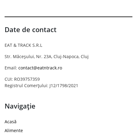
Date de contact
EAT & TRACK S.R.L
Str. Măceșului, Nr. 23A, Cluj-Napoca, Cluj
Email:
contact@eatntrack.ro
CUI: RO39757359
Registrul Comerțului: J12/1798/2021
Navigație
Acasă
Alimente