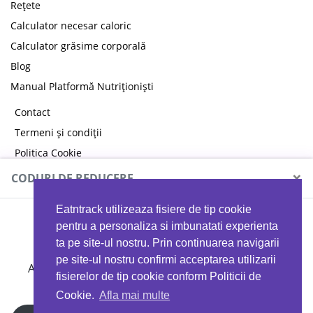
Rețete
Calculator necesar caloric
Calculator grăsime corporală
Blog
Manual Platformă Nutriționiști
Contact
Termeni și condiții
Politica Cookie
Politica de confidențialitate
×
CODURI DE REDUCERE
Eatntrack utilizeaza fisiere de tip cookie
MYPROTEIN
pentru a personaliza si imbunatati experienta
ta pe site-ul nostru. Prin continuarea navigarii
pe site-ul nostru confirmi acceptarea utilizarii
Ai
40%
reducere la orice comandă folosind codul
fisierelor de tip cookie conform Politicii de
EATTRACK
Cookie.
Afla mai multe