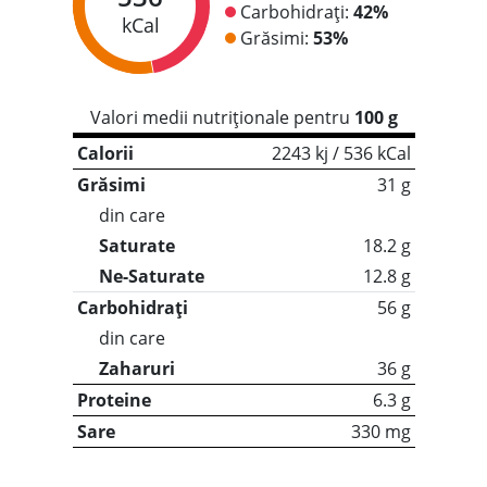
Carbohidrați:
42%
kCal
Grăsimi:
53%
Valori medii nutriționale pentru
100 g
Calorii
2243 kj / 536 kCal
Grăsimi
31 g
din care
Saturate
18.2 g
Ne-Saturate
12.8 g
Carbohidrați
56 g
din care
Zaharuri
36 g
Proteine
6.3 g
Sare
330 mg