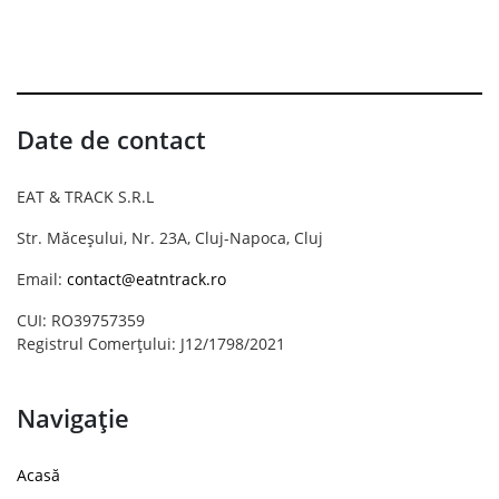
Date de contact
EAT & TRACK S.R.L
Str. Măceșului, Nr. 23A, Cluj-Napoca, Cluj
Email:
contact@eatntrack.ro
CUI: RO39757359
Registrul Comerțului: J12/1798/2021
Navigație
Acasă