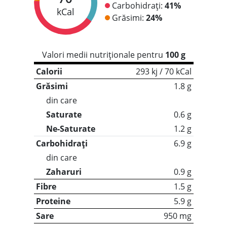
Carbohidrați:
41%
kCal
Grăsimi:
24%
Valori medii nutriționale pentru
100 g
Calorii
293 kj / 70 kCal
Grăsimi
1.8 g
din care
Saturate
0.6 g
Ne-Saturate
1.2 g
Carbohidrați
6.9 g
din care
Zaharuri
0.9 g
Fibre
1.5 g
Proteine
5.9 g
Sare
950 mg