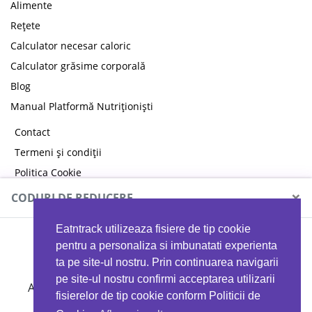
Alimente
Rețete
Calculator necesar caloric
Calculator grăsime corporală
Blog
Manual Platformă Nutriționiști
Contact
Termeni și condiții
Politica Cookie
Politica de confidențialitate
×
CODURI DE REDUCERE
Eatntrack utilizeaza fisiere de tip cookie
MYPROTEIN
pentru a personaliza si imbunatati experienta
ta pe site-ul nostru. Prin continuarea navigarii
pe site-ul nostru confirmi acceptarea utilizarii
Ai
40%
reducere la orice comandă folosind codul
fisierelor de tip cookie conform Politicii de
EATTRACK