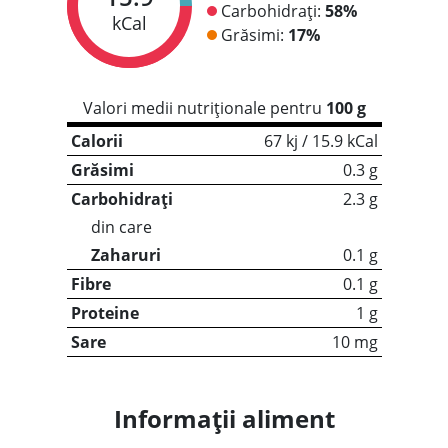
Carbohidrați:
58%
kCal
Grăsimi:
17%
Valori medii nutriționale pentru
100 g
Calorii
67 kj / 15.9 kCal
Grăsimi
0.3 g
Carbohidrați
2.3 g
din care
Zaharuri
0.1 g
Fibre
0.1 g
Proteine
1 g
Sare
10 mg
Informații aliment