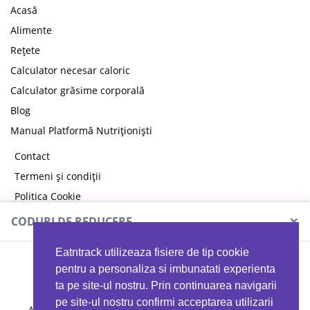
Acasă
Alimente
Rețete
Calculator necesar caloric
Calculator grăsime corporală
Blog
Manual Platformă Nutriționiști
Contact
Termeni și condiții
Politica Cookie
Politica de confidențialitate
×
CODURI DE REDUCERE
Eatntrack utilizeaza fisiere de tip cookie
MYPROTEIN
pentru a personaliza si imbunatati experienta
ta pe site-ul nostru. Prin continuarea navigarii
pe site-ul nostru confirmi acceptarea utilizarii