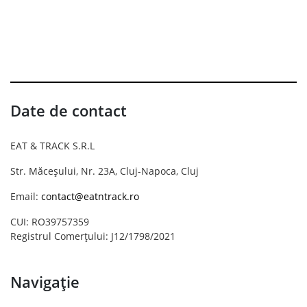
Date de contact
EAT & TRACK S.R.L
Str. Măceșului, Nr. 23A, Cluj-Napoca, Cluj
Email:
contact@eatntrack.ro
CUI: RO39757359
Registrul Comerțului: J12/1798/2021
Navigație