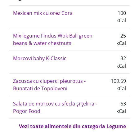
Mexican mix cu orez Cora
100
kCal
Mix legume Findus Wok Bali green
25
beans & water chestnuts
kCal
Morcovi baby K-Classic
32
kCal
Zacusca cu ciuperci pleurotus -
109.59
Bunatati de Topoloveni
kCal
Salată de morcov cu sfeclă și țelină -
63
Pogor Food
kCal
Vezi toate alimentele din categoria Legume