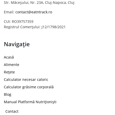
Str. Măceșului, Nr. 23A, Cluj-Napoca, Cluj
Email:
contact@eatntrack.ro
CUI: RO39757359
Registrul Comerțului: J12/1798/2021
Navigație
Acasă
Alimente
Rețete
Calculator necesar caloric
Calculator grăsime corporală
Blog
Manual Platformă Nutriționiști
Contact