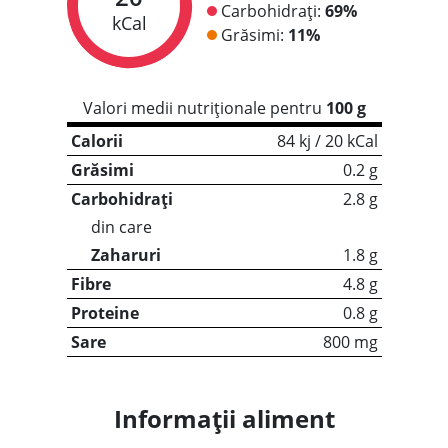
Carbohidrați:
69%
kCal
Grăsimi:
11%
Valori medii nutriționale pentru
100 g
Calorii
84 kj / 20 kCal
Grăsimi
0.2 g
Carbohidrați
2.8 g
din care
Zaharuri
1.8 g
Fibre
4.8 g
Proteine
0.8 g
Sare
800 mg
Informații aliment