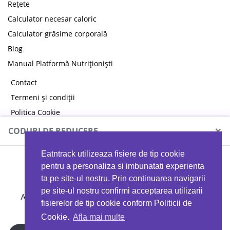
Rețete
Calculator necesar caloric
Calculator grăsime corporală
Blog
Manual Platformă Nutriționiști
Contact
Termeni și condiții
Politica Cookie
Politica de confidențialitate
×
CODURI DE REDUCERE
Eatntrack utilizeaza fisiere de tip cookie
MYPROTEIN
pentru a personaliza si imbunatati experienta
ta pe site-ul nostru. Prin continuarea navigarii
pe site-ul nostru confirmi acceptarea utilizarii
Ai
40%
reducere la orice comandă folosind codul
fisierelor de tip cookie conform Politicii de
EATTRACK
Cookie.
Afla mai multe