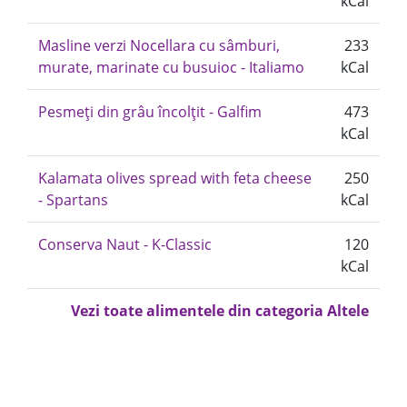
kCal
Masline verzi Nocellara cu sâmburi,
233
murate, marinate cu busuioc - Italiamo
kCal
Pesmeți din grâu încolțit - Galfim
473
kCal
Kalamata olives spread with feta cheese
250
- Spartans
kCal
Conserva Naut - K-Classic
120
kCal
Vezi toate alimentele din categoria Altele