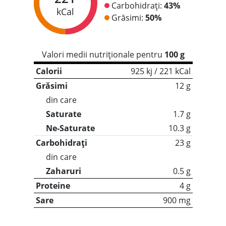
Carbohidrați:
43%
kCal
Grăsimi:
50%
Valori medii nutriționale pentru
100 g
Calorii
925 kj / 221 kCal
Grăsimi
12 g
din care
Saturate
1.7 g
Ne-Saturate
10.3 g
Carbohidrați
23 g
din care
Zaharuri
0.5 g
Proteine
4 g
Sare
900 mg