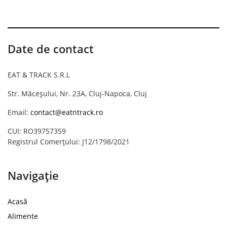
Date de contact
EAT & TRACK S.R.L
Str. Măceșului, Nr. 23A, Cluj-Napoca, Cluj
Email:
contact@eatntrack.ro
CUI: RO39757359
Registrul Comerțului: J12/1798/2021
Navigație
Acasă
Alimente