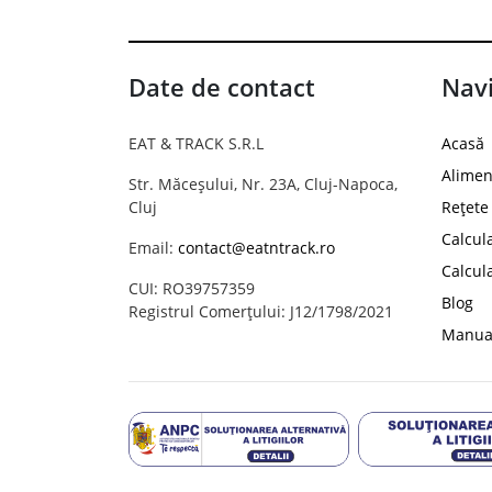
Date de contact
Navi
EAT & TRACK S.R.L
Acasă
Alimen
Str. Măceșului, Nr. 23A, Cluj-Napoca,
Cluj
Rețete
Calcul
Email:
contact@eatntrack.ro
Calcul
CUI: RO39757359
Blog
Registrul Comerțului: J12/1798/2021
Manual