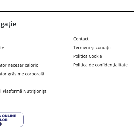
gație
Contact
Termeni și condiții
te
Politica Cookie
Politica de confidențialitate
ator necesar caloric
PROT
ator grăsime corporală
Ai
10%
reducere la
folosind codul
 Platformă Nutriționiști
Profită 