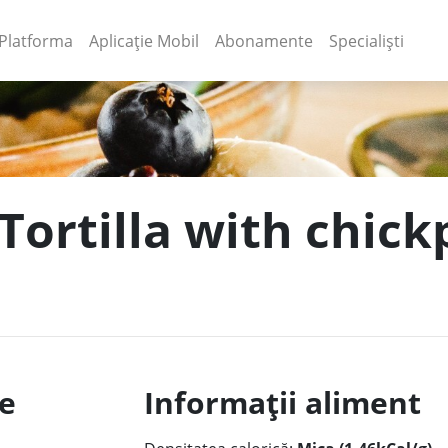
(current)
(current)
Platforma
Aplicație Mobil
Abonamente
Specialiști
Tortilla with chick
le
Informații aliment