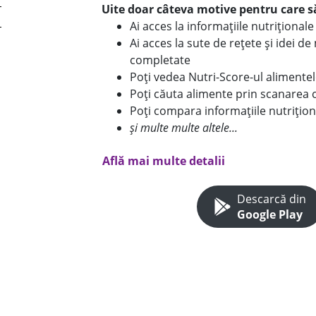
Uite doar câteva motive pentru care să
Ai acces la informațiile nutriționa
Ai acces la sute de rețete și idei d
completate
Poți vedea Nutri-Score-ul alimente
Poți căuta alimente prin scanarea 
Poți compara informațiile nutrițion
și multe multe altele...
Află mai multe detalii
Descarcă din
Google Play