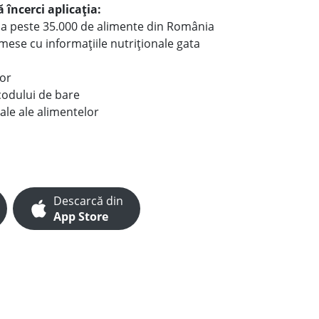
 încerci aplicația:
le a peste 35.000 de alimente din România
e mese cu informațiile nutriționale gata
lor
codului de bare
ale ale alimentelor
Descarcă din
App Store