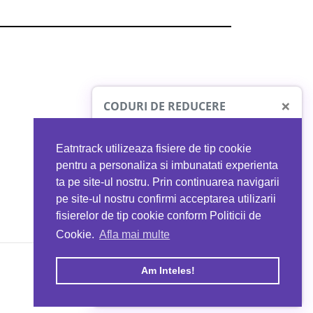
×
CODURI DE REDUCERE
Eatntrack utilizeaza fisiere de tip cookie
O41
MYPROTEIN
pentru a personaliza si imbunatati experienta
ta pe site-ul nostru. Prin continuarea navigarii
 orice comandă
Ai
40%
reducere la orice comandă
pe site-ul nostru confirmi acceptarea utilizarii
EATNTRACK
folosind codul
EATTRACK
fisierelor de tip cookie conform Politicii de
Cookie.
Afla mai multe
acum
Profită acum
Am Inteles!
Copyright © 2026 EAT & TRACK S.R.L