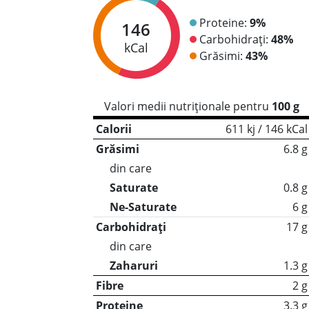
Proteine:
9%
146
Carbohidrați:
48%
kCal
Grăsimi:
43%
Valori medii nutriționale pentru
100 g
Calorii
611 kj / 146 kCal
Grăsimi
6.8 g
din care
Saturate
0.8 g
Ne-Saturate
6 g
Carbohidrați
17 g
din care
Zaharuri
1.3 g
Fibre
2 g
Proteine
3.3 g