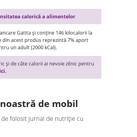
nsitatea calorică a alimentelor
ncare Gatita și conține 146 kilocalorii la
 din acest produs reprezintă 7% aport
ntru un adult (2000 kCal).
c și de câte calorii ai nevoie zilnic pentru
ici.
a noastră de mobil
 de folosit jurnal de nutriție cu