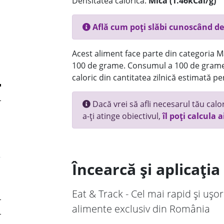
Densitatea calorică:
Mica (1.46kCal/g)
Află cum poți slăbi cunoscând de
Acest aliment face parte din categoria Ma
100 de grame. Consumul a 100 de grame
caloric din cantitatea zilnică estimată pe
Dacă vrei să afli necesarul tău calori
a-ți atinge obiectivul,
îl poți calcula a
Încearcă și aplicați
Eat & Track - Cel mai rapid și ușor
alimente exclusiv din România