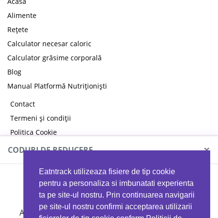
Acasă
Alimente
Rețete
Calculator necesar caloric
Calculator grăsime corporală
Blog
Manual Platformă Nutriționiști
Contact
Termeni și condiții
Politica Cookie
Politica de confidențialitate
×
CODURI DE REDUCERE
Eatntrack utilizeaza fisiere de tip cookie
MYPROTEIN
pentru a personaliza si imbunatati experienta
ta pe site-ul nostru. Prin continuarea navigarii
pe site-ul nostru confirmi acceptarea utilizarii
Ai
40%
reducere la orice comandă folosind codul