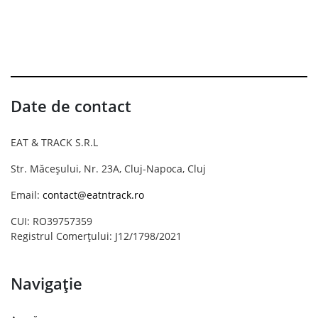
Date de contact
EAT & TRACK S.R.L
Str. Măceșului, Nr. 23A, Cluj-Napoca, Cluj
Email:
contact@eatntrack.ro
CUI: RO39757359
Registrul Comerțului: J12/1798/2021
Navigație