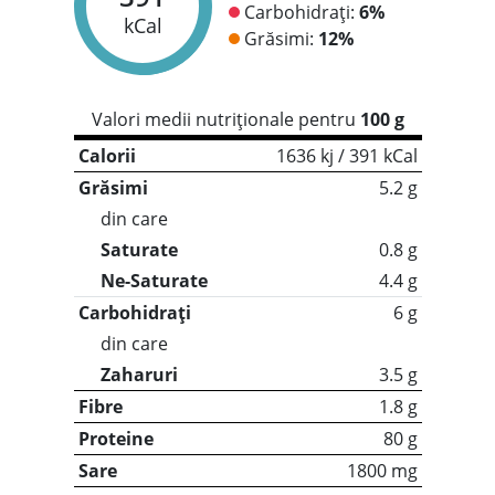
Carbohidrați:
6%
kCal
Grăsimi:
12%
Valori medii nutriționale pentru
100 g
Calorii
1636 kj / 391 kCal
Grăsimi
5.2 g
din care
Saturate
0.8 g
Ne-Saturate
4.4 g
Carbohidrați
6 g
din care
Zaharuri
3.5 g
Fibre
1.8 g
Proteine
80 g
Sare
1800 mg