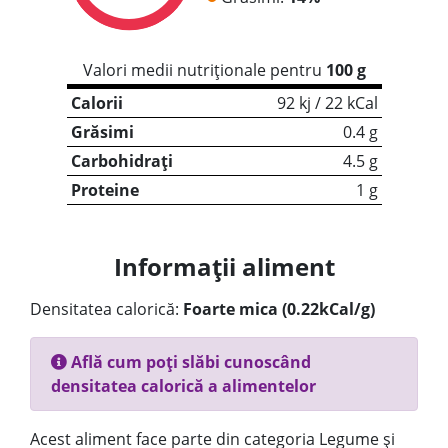
Valori medii nutriționale pentru
100 g
Calorii
92 kj / 22 kCal
Grăsimi
0.4 g
Carbohidrați
4.5 g
Proteine
1 g
Informații aliment
Densitatea calorică:
Foarte mica (0.22kCal/g)
Află cum poți slăbi cunoscând
densitatea calorică a alimentelor
Acest aliment face parte din categoria Legume și