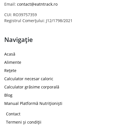
Email:
contact@eatntrack.ro
CUI: RO39757359
Registrul Comerțului: J12/1798/2021
Navigație
Acasă
Alimente
Rețete
Calculator necesar caloric
Calculator grăsime corporală
Blog
Manual Platformă Nutriționiști
Contact
Termeni și condiții