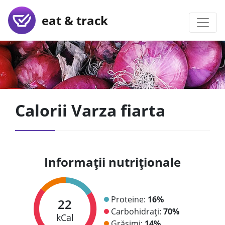
eat & track
Calorii Varza fiarta
Informații nutriționale
Proteine:
16%
22
Carbohidrați:
70%
kCal
Grăsimi:
14%