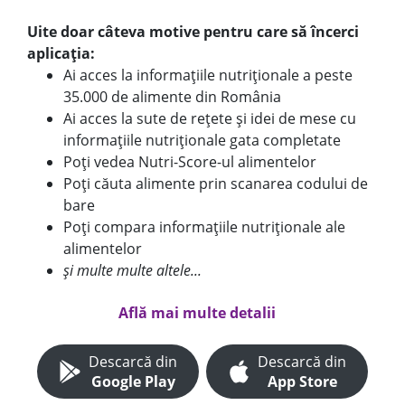
Uite doar câteva motive pentru care să încerci
aplicația:
Ai acces la informațiile nutriționale a peste
35.000 de alimente din România
Ai acces la sute de rețete și idei de mese cu
informațiile nutriționale gata completate
Poți vedea Nutri-Score-ul alimentelor
Poți căuta alimente prin scanarea codului de
bare
Poți compara informațiile nutriționale ale
alimentelor
și multe multe altele...
Află mai multe detalii
Descarcă din
Descarcă din
Google Play
App Store