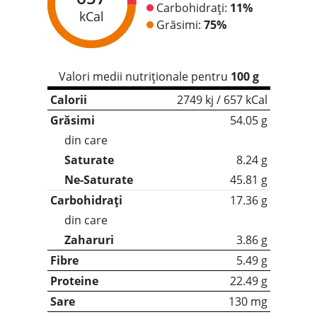
Carbohidrați:
11%
kCal
Grăsimi:
75%
Valori medii nutriționale pentru
100 g
Calorii
2749 kj / 657 kCal
Grăsimi
54.05 g
din care
Saturate
8.24 g
Ne-Saturate
45.81 g
Carbohidrați
17.36 g
din care
Zaharuri
3.86 g
Fibre
5.49 g
Proteine
22.49 g
Sare
130 mg