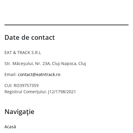
Date de contact
EAT & TRACK S.R.L
Str. Măceșului, Nr. 23A, Cluj-Napoca, Cluj
Email:
contact@eatntrack.ro
CUI: RO39757359
Registrul Comerțului: J12/1798/2021
Navigație
Acasă