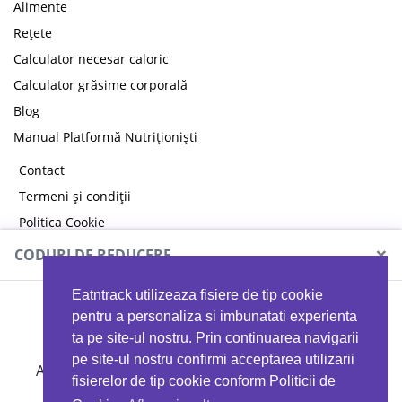
Alimente
Rețete
Calculator necesar caloric
Calculator grăsime corporală
Blog
Manual Platformă Nutriționiști
Contact
Termeni și condiții
Politica Cookie
Politica de confidențialitate
×
CODURI DE REDUCERE
Eatntrack utilizeaza fisiere de tip cookie
MYPROTEIN
pentru a personaliza si imbunatati experienta
ta pe site-ul nostru. Prin continuarea navigarii
pe site-ul nostru confirmi acceptarea utilizarii
Ai
40%
reducere la orice comandă folosind codul
fisierelor de tip cookie conform Politicii de
EATTRACK