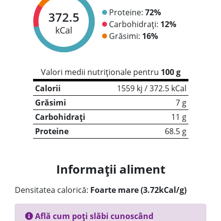
Proteine:
72%
372.5
Carbohidrați:
12%
kCal
Grăsimi:
16%
Valori medii nutriționale pentru
100 g
Calorii
1559 kj / 372.5 kCal
Grăsimi
7 g
Carbohidrați
11 g
Proteine
68.5 g
Informații aliment
Densitatea calorică:
Foarte mare (3.72kCal/g)
Află cum poți slăbi cunoscând