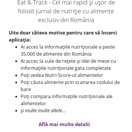
Eat & Track - Cel mai rapid și ușor de
folosit jurnal de nutriție cu alimente
exclusiv din România
Uite doar câteva motive pentru care să încerci
aplicația:
Ai acces la informațiile nutriționale a peste
35.000 de alimente din România
Ai acces la sute de rețete și idei de mese cu
informațiile nutriționale gata completate
Poți vedea Nutri-Score-ul alimentelor
Poți căuta alimente prin scanarea codului de
bare
Poți compara informațiile nutriționale ale
alimentelor
și multe multe altele...
Află mai multe detalii