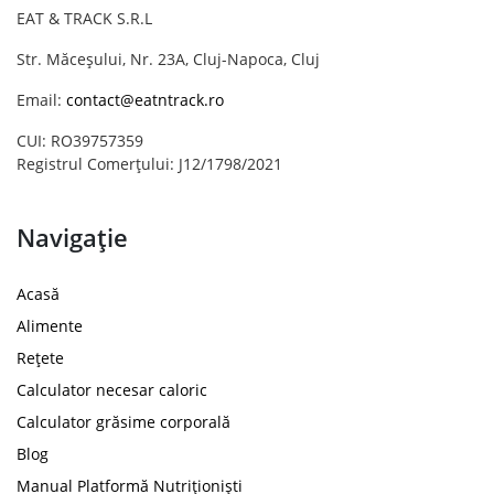
EAT & TRACK S.R.L
Str. Măceșului, Nr. 23A, Cluj-Napoca, Cluj
Email:
contact@eatntrack.ro
CUI: RO39757359
Registrul Comerțului: J12/1798/2021
Navigație
Acasă
Alimente
Rețete
Calculator necesar caloric
Calculator grăsime corporală
Blog
Manual Platformă Nutriționiști