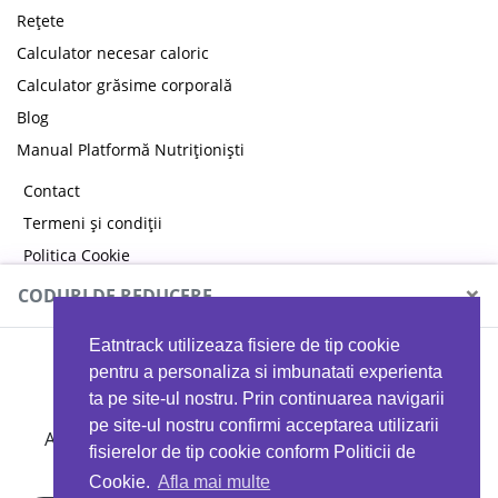
Rețete
Calculator necesar caloric
Calculator grăsime corporală
Blog
Manual Platformă Nutriționiști
Contact
Termeni și condiții
Politica Cookie
Politica de confidențialitate
×
CODURI DE REDUCERE
Eatntrack utilizeaza fisiere de tip cookie
MYPROTEIN
pentru a personaliza si imbunatati experienta
ta pe site-ul nostru. Prin continuarea navigarii
pe site-ul nostru confirmi acceptarea utilizarii
Ai
40%
reducere la orice comandă folosind codul
fisierelor de tip cookie conform Politicii de
EATTRACK
Cookie.
Afla mai multe