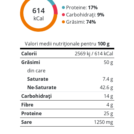
Proteine:
17%
614
Carbohidrați:
9%
kCal
Grăsimi:
74%
Valori medii nutriționale pentru
100 g
Calorii
2569 kj / 614 kCal
Grăsimi
50 g
din care
Saturate
7.4 g
Ne-Saturate
42.6 g
Carbohidrați
14 g
Fibre
4 g
Proteine
25 g
Sare
1250 mg