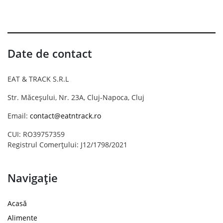
Date de contact
EAT & TRACK S.R.L
Str. Măceșului, Nr. 23A, Cluj-Napoca, Cluj
Email:
contact@eatntrack.ro
CUI: RO39757359
Registrul Comerțului: J12/1798/2021
Navigație
Acasă
Alimente