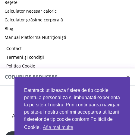
Rețete
Calculator necesar caloric
Calculator grăsime corporală
Blog
Manual Platformă Nutriționiști
Contact
Termeni și condiții
Politica Cookie
Politica de confidențialitate
×
CODURI DE REDUCERE
Eatntrack utilizeaza fisiere de tip cookie
MYPROTEIN
pentru a personaliza si imbunatati experienta
ta pe site-ul nostru. Prin continuarea navigarii
pe site-ul nostru confirmi acceptarea utilizarii
Ai
40%
reducere la orice comandă folosind codul
fisierelor de tip cookie conform Politicii de
EATTRACK
Cookie.
Afla mai multe