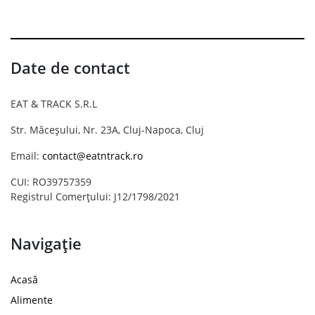
Date de contact
EAT & TRACK S.R.L
Str. Măceșului, Nr. 23A, Cluj-Napoca, Cluj
Email:
contact@eatntrack.ro
CUI: RO39757359
Registrul Comerțului: J12/1798/2021
Navigație
Acasă
Alimente