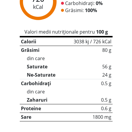
Carbohidrați:
0%
kCal
Grăsimi:
100%
Valori medii nutriționale pentru
100 g
Calorii
3038 kj / 726 kCal
Grăsimi
80 g
din care
Saturate
56 g
Ne-Saturate
24 g
Carbohidrați
0.5 g
din care
Zaharuri
0.5 g
Proteine
0.6 g
Sare
1800 mg