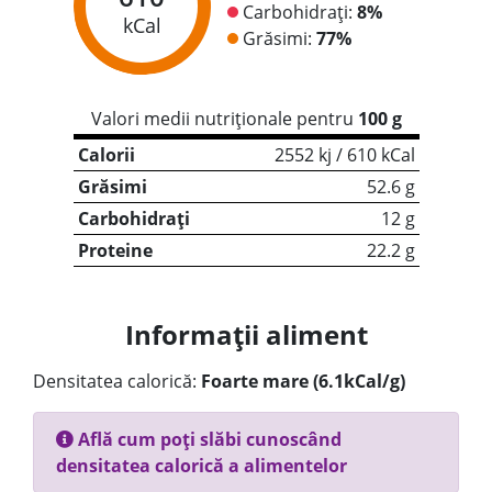
Carbohidrați:
8%
kCal
Grăsimi:
77%
Valori medii nutriționale pentru
100 g
Calorii
2552 kj / 610 kCal
Grăsimi
52.6 g
Carbohidrați
12 g
Proteine
22.2 g
Informații aliment
Densitatea calorică:
Foarte mare (6.1kCal/g)
Află cum poți slăbi cunoscând
densitatea calorică a alimentelor