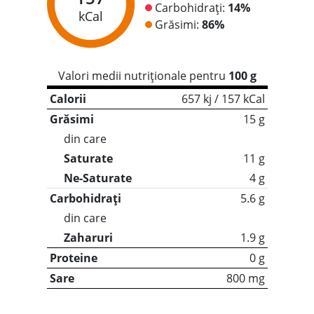
Carbohidrați:
14%
kCal
Grăsimi:
86%
Valori medii nutriționale pentru
100 g
Calorii
657 kj / 157 kCal
Grăsimi
15 g
din care
Saturate
11 g
Ne-Saturate
4 g
Carbohidrați
5.6 g
din care
Zaharuri
1.9 g
Proteine
0 g
Sare
800 mg