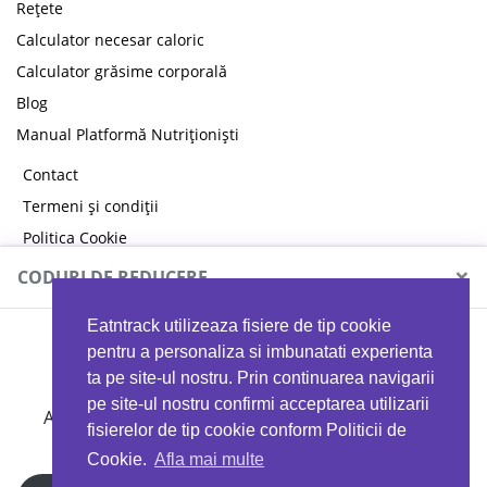
Rețete
Calculator necesar caloric
Calculator grăsime corporală
Blog
Manual Platformă Nutriționiști
Contact
Termeni și condiții
Politica Cookie
Politica de confidențialitate
×
CODURI DE REDUCERE
Eatntrack utilizeaza fisiere de tip cookie
MYPROTEIN
pentru a personaliza si imbunatati experienta
ta pe site-ul nostru. Prin continuarea navigarii
pe site-ul nostru confirmi acceptarea utilizarii
Ai
40%
reducere la orice comandă folosind codul
fisierelor de tip cookie conform Politicii de
EATTRACK
Cookie.
Afla mai multe