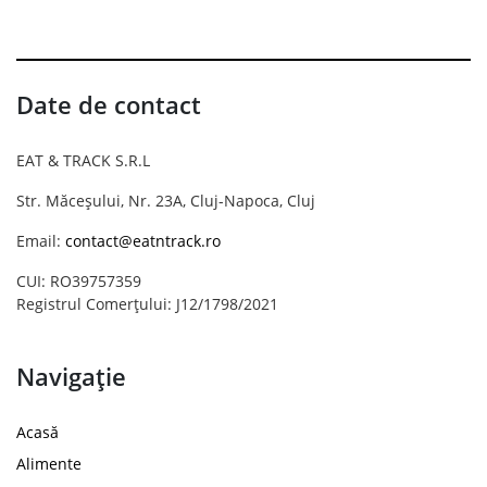
Date de contact
EAT & TRACK S.R.L
Str. Măceșului, Nr. 23A, Cluj-Napoca, Cluj
Email:
contact@eatntrack.ro
CUI: RO39757359
Registrul Comerțului: J12/1798/2021
Navigație
Acasă
Alimente