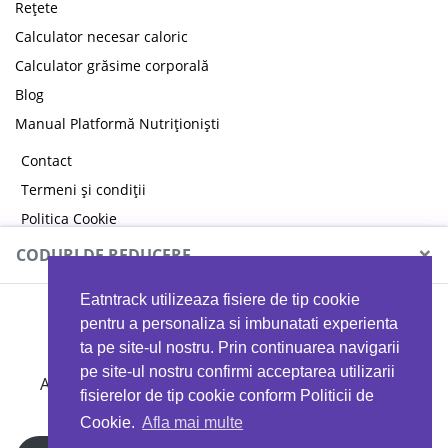
Rețete
Calculator necesar caloric
Calculator grăsime corporală
Blog
Manual Platformă Nutriționiști
Contact
Termeni și condiții
Politica Cookie
Politica de confidențialitate
×
CODURI DE REDUCERE
Eatntrack utilizeaza fisiere de tip cookie
MYPROTEIN
pentru a personaliza si imbunatati experienta
ta pe site-ul nostru. Prin continuarea navigarii
pe site-ul nostru confirmi acceptarea utilizarii
Ai
40%
reducere la orice comandă folosind codul
fisierelor de tip cookie conform Politicii de
EATTRACK
Cookie.
Afla mai multe