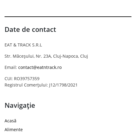
Date de contact
EAT & TRACK S.R.L
Str. Măceșului, Nr. 23A, Cluj-Napoca, Cluj
Email:
contact@eatntrack.ro
CUI: RO39757359
Registrul Comerțului: J12/1798/2021
Navigație
Acasă
Alimente