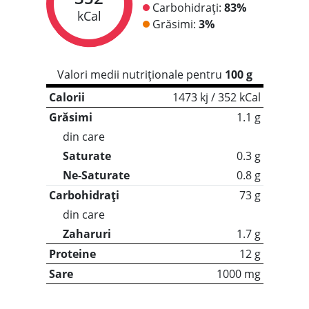
Carbohidrați:
83%
kCal
Grăsimi:
3%
Valori medii nutriționale pentru
100 g
Calorii
1473 kj / 352 kCal
Grăsimi
1.1 g
din care
Saturate
0.3 g
Ne-Saturate
0.8 g
Carbohidrați
73 g
din care
Zaharuri
1.7 g
Proteine
12 g
Sare
1000 mg