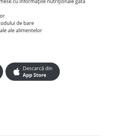
e mese cu informațiile nutriționale gata
lor
codului de bare
ale ale alimentelor
Descarcă din
App Store