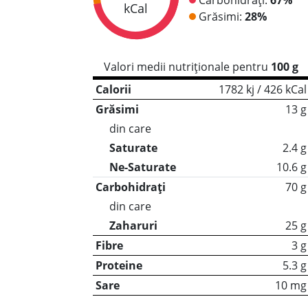
kCal
Grăsimi:
28%
Valori medii nutriționale pentru
100 g
Calorii
1782 kj / 426 kCal
Grăsimi
13 g
din care
Saturate
2.4 g
Ne-Saturate
10.6 g
Carbohidrați
70 g
din care
Zaharuri
25 g
Fibre
3 g
Proteine
5.3 g
Sare
10 mg