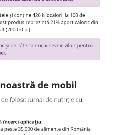
ele și conține 426 kilocalorii la 100 de
st produs reprezintă 21% aport caloric din
lt (2000 kCal).
c și de câte calorii ai nevoie zilnic pentru
ici.
a noastră de mobil
 de folosit jurnal de nutriție cu
 încerci aplicația:
le a peste 35.000 de alimente din România