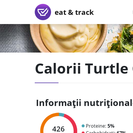
eat & track
Calorii Turtle
Informații nutriționa
Proteine:
5%
426
Carbohidrați:
67%