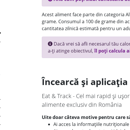
Acest aliment face parte din categoria Alt
grame. Consumul a 100 de grame din ace
cantitatea zilnică estimată pentru un adu
Dacă vrei să afli necesarul tău calori
a-ți atinge obiectivul,
îl poți calcula a
Încearcă și aplicați
Eat & Track - Cel mai rapid și ușor
alimente exclusiv din România
Uite doar câteva motive pentru care să
Ai acces la informațiile nutriționa