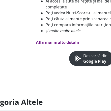
Ai acces la sute de rețete și idei d
completate
Poți vedea Nutri-Score-ul alimente
Poți căuta alimente prin scanarea 
Poți compara informațiile nutrițion
și multe multe altele...
Află mai multe detalii
Descarcă din
Google Play
goria Altele