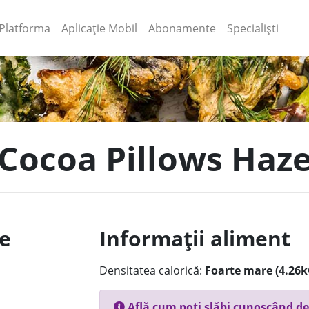
(current)
(current)
Platforma
Aplicație Mobil
Abonamente
Specialiști
 Cocoa Pillows Haze
le
Informații aliment
Densitatea calorică:
Foarte mare (4.26k
Află cum poți slăbi cunoscând de