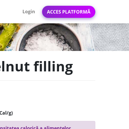
Login
ACCES PLATFORMĂ
lnut filling
Cal/g)
nsitatea calorică a alimentelor