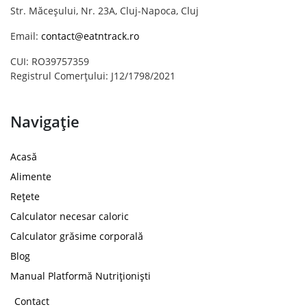
Str. Măceșului, Nr. 23A, Cluj-Napoca, Cluj
Email:
contact@eatntrack.ro
CUI: RO39757359
Registrul Comerțului: J12/1798/2021
Navigație
Acasă
Alimente
Rețete
Calculator necesar caloric
Calculator grăsime corporală
Blog
Manual Platformă Nutriționiști
Contact