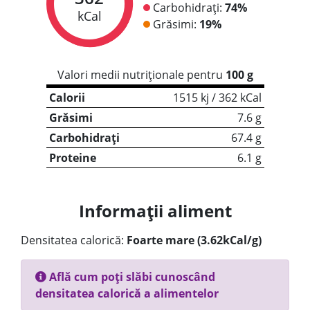
Carbohidrați:
74%
kCal
Grăsimi:
19%
Valori medii nutriționale pentru
100 g
Calorii
1515 kj / 362 kCal
Grăsimi
7.6 g
Carbohidrați
67.4 g
Proteine
6.1 g
Informații aliment
Densitatea calorică:
Foarte mare (3.62kCal/g)
Află cum poți slăbi cunoscând
densitatea calorică a alimentelor