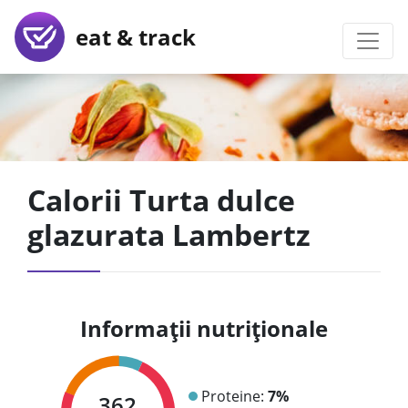
eat & track
Calorii Turta dulce
glazurata Lambertz
Informații nutriționale
Proteine:
7%
362