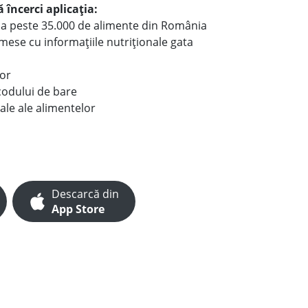
 încerci aplicația:
le a peste 35.000 de alimente din România
e mese cu informațiile nutriționale gata
lor
codului de bare
ale ale alimentelor
Descarcă din
App Store