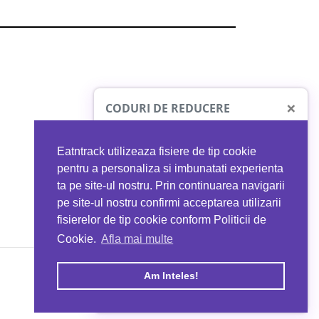
×
CODURI DE REDUCERE
Eatntrack utilizeaza fisiere de tip cookie
O41
MYPROTEIN
pentru a personaliza si imbunatati experienta
ta pe site-ul nostru. Prin continuarea navigarii
 orice comandă
Ai
40%
reducere la orice comandă
pe site-ul nostru confirmi acceptarea utilizarii
EATNTRACK
folosind codul
EATTRACK
fisierelor de tip cookie conform Politicii de
Cookie.
Afla mai multe
acum
Profită acum
Am Inteles!
Copyright © 2026 EAT & TRACK S.R.L