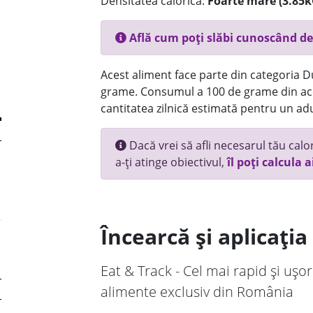
Densitatea calorică:
Foarte mare (3.85k
Află cum poți slăbi cunoscând de
Acest aliment face parte din categoria Dul
grame. Consumul a 100 de grame din ace
cantitatea zilnică estimată pentru un adu
Dacă vrei să afli necesarul tău calori
a-ți atinge obiectivul,
îl poți calcula a
Încearcă și aplicați
Eat & Track - Cel mai rapid și ușor
alimente exclusiv din România