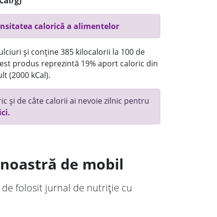
Cal/g)
nsitatea calorică a alimentelor
ciuri și conține 385 kilocalorii la 100 de
st produs reprezintă 19% aport caloric din
lt (2000 kCal).
c și de câte calorii ai nevoie zilnic pentru
ici.
a noastră de mobil
 de folosit jurnal de nutriție cu