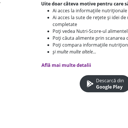
Uite doar câteva motive pentru care să
Ai acces la informațiile nutriționa
Ai acces la sute de rețete și idei d
completate
Poți vedea Nutri-Score-ul alimente
Poți căuta alimente prin scanarea 
Poți compara informațiile nutrițion
și multe multe altele...
Află mai multe detalii
Descarcă din
Google Play