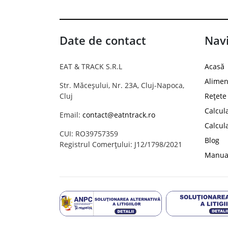
Date de contact
Navi
EAT & TRACK S.R.L
Acasă
Alimen
Str. Măceșului, Nr. 23A, Cluj-Napoca,
Cluj
Rețete
Calcul
Email:
contact@eatntrack.ro
Calcul
CUI: RO39757359
Blog
Registrul Comerțului: J12/1798/2021
Manual