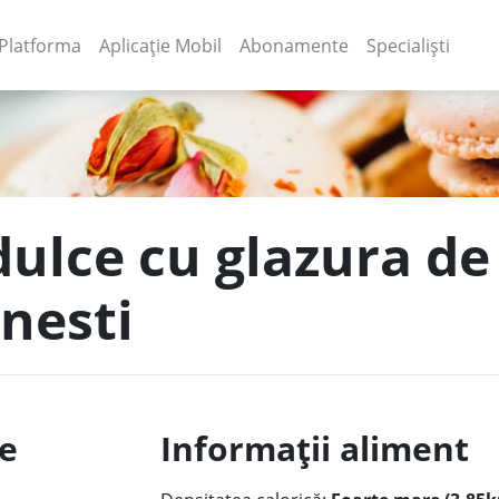
(current)
(current)
Platforma
Aplicație Mobil
Abonamente
Specialiști
dulce cu glazura de
nesti
le
Informații aliment