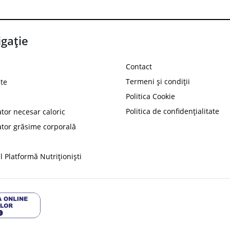
gație
Contact
Termeni și condiții
te
Politica Cookie
Politica de confidențialitate
ator necesar caloric
PROT
ator grăsime corporală
Ai
10%
reducere la
folosind codul
 Platformă Nutriționiști
Profită 