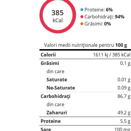
Proteine:
6%
385
Carbohidrați:
94%
kCal
Grăsimi:
0%
Valori medii nutriționale pentru
100 g
Calorii
1611 kj / 385 kCal
Grăsimi
0.1 g
din care
Saturate
0.01 g
Ne-Saturate
0.09 g
Carbohidrați
86.7 g
din care
Zaharuri
49.2 g
Proteine
5.5 g
Sare
100 mg