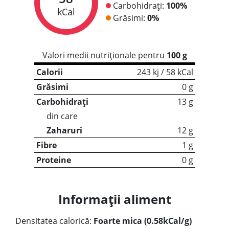
Carbohidrați:
100%
kCal
Grăsimi:
0%
Valori medii nutriționale pentru
100 g
Calorii
243 kj / 58 kCal
Grăsimi
0 g
Carbohidrați
13 g
din care
Zaharuri
12 g
Fibre
1 g
Proteine
0 g
Informații aliment
Densitatea calorică:
Foarte mica (0.58kCal/g)