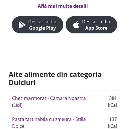
Află mai multe detalii
Descarcă din
Descarcă din
Google Play
App Store
Alte alimente din categoria
Dulciuri
Chec marmorat - Cămara Noastră
381
(Lidl)
kCal
Pasta tartinabila cu zmeura - Stilla
137
Dolce
kCal