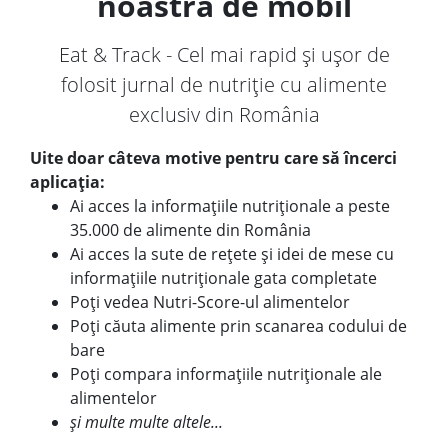
noastră de mobil
Eat & Track - Cel mai rapid și ușor de
folosit jurnal de nutriție cu alimente
exclusiv din România
Uite doar câteva motive pentru care să încerci
aplicația:
Ai acces la informațiile nutriționale a peste
35.000 de alimente din România
Ai acces la sute de rețete și idei de mese cu
informațiile nutriționale gata completate
Poți vedea Nutri-Score-ul alimentelor
Poți căuta alimente prin scanarea codului de
bare
Poți compara informațiile nutriționale ale
alimentelor
și multe multe altele...