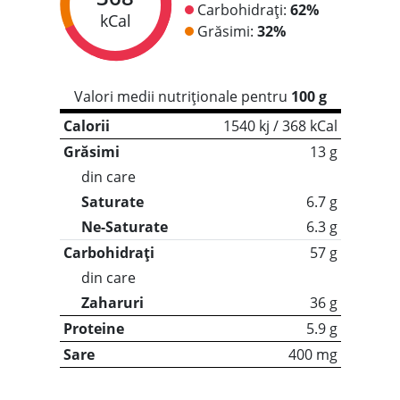
Carbohidrați:
62%
kCal
Grăsimi:
32%
Valori medii nutriționale pentru
100 g
Calorii
1540 kj / 368 kCal
Grăsimi
13 g
din care
Saturate
6.7 g
Ne-Saturate
6.3 g
Carbohidrați
57 g
din care
Zaharuri
36 g
Proteine
5.9 g
Sare
400 mg