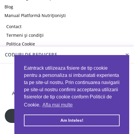
Blog
Manual Platformă Nutriționiști
Contact
Termeni și condiții
Politica Cookie
Politica de confidențialitate
×
CODURI DE REDUCERE
Eatntrack utilizeaza fisiere de tip cookie
MYPROTEIN
pentru a personaliza si imbunatati experienta
ta pe site-ul nostru. Prin continuarea navigarii
pe site-ul nostru confirmi acceptarea utilizarii
Ai
40%
reducere la orice comandă folosind codul
fisierelor de tip cookie conform Politicii de
EATTRACK
Cookie.
Afla mai multe
Profită acum
Am Inteles!
Copyright © 2026 EAT & TRACK S.R.L